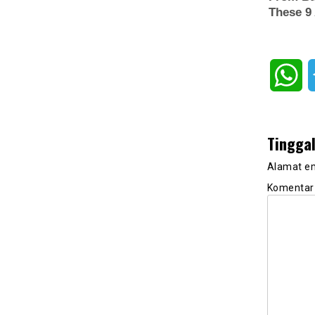
Wh
Tingga
Alamat em
Komenta