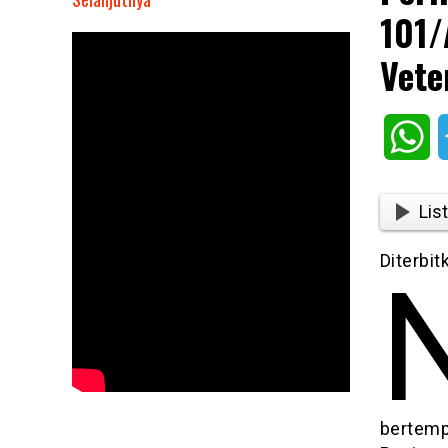
101/
Peringati
Hari
Vete
Juang
TNl
AD,
Wh
Korem
101/Antasari
Anjangsana
List
ke
Keluarga
Diterbi
Veteran
bertemp