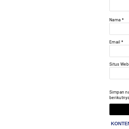
Nama
*
Email
*
Situs Web
Simpan na
berikutny