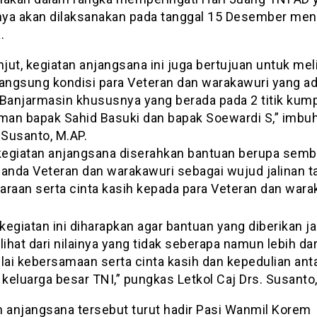
ya akan dilaksanakan pada tanggal 15 Desember men
.
njut, kegiatan anjangsana ini juga bertujuan untuk mel
langsung kondisi para Veteran dan warakawuri yang ad
 Banjarmasin khususnya yang berada pada 2 titik kump
aman bapak Sahid Basuki dan bapak Soewardi S,” imbuh
 Susanto, M.AP.
 kegiatan anjangsana diserahkan bantuan berupa sem
anda Veteran dan warakawuri sebagai wujud jalinan ta
araan serta cinta kasih kepada para Veteran dan wara
egiatan ini diharapkan agar bantuan yang diberikan j
lihat dari nilainya yang tidak seberapa namun lebih dari
nilai kebersamaan serta cinta kasih dan kepedulian ant
keluarga besar TNI,” pungkas Letkol Caj Drs. Susanto,
n anjangsana tersebut turut hadir Pasi Wanmil Korem