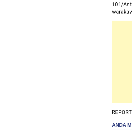
101/Ant
warakaw
REPORTE