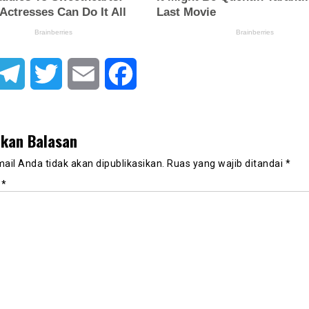
atsApp
Telegram
Twitter
Email
Facebook
lkan Balasan
ail Anda tidak akan dipublikasikan.
Ruas yang wajib ditandai
*
r
*