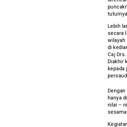
puncakn
tuturnya
Lebih la
secara 
wilayah
di kedi
Caj Drs.
Diakhir
kepada j
persaud
Dengan k
hanya di
nilai – 
sesama 
Kegiata