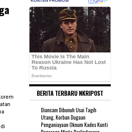
rga
BERITA TERBARU NKRIPOST
 Korem
atan
Diancam Dibunuh Usai Tagih
na
Utang, Korban Dugaan
Penganiayaan Oknum Kades Kunti
di
Ponorogo Minta Perlindungan