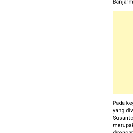
Banjarm
Pada ke
yang diw
Susanto
merupak
direnca