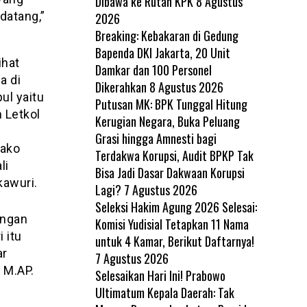
Dibawa ke Rutan KPK
8 Agustus
datang,”
2026
Breaking: Kebakaran di Gedung
Bapenda DKI Jakarta, 20 Unit
ihat
Damkar dan 100 Personel
a di
Dikerahkan
8 Agustus 2026
ul yaitu
Putusan MK: BPK Tunggal Hitung
 Letkol
Kerugian Negara, Buka Peluang
Grasi hingga Amnesti bagi
bako
Terdakwa Korupsi, Audit BPKP Tak
li
Bisa Jadi Dasar Dakwaan Korupsi
kawuri.
Lagi?
7 Agustus 2026
Seleksi Hakim Agung 2026 Selesai:
angan
Komisi Yudisial Tetapkan 11 Nama
 itu
untuk 4 Kamar, Berikut Daftarnya!
ar
7 Agustus 2026
 M.AP.
Selesaikan Hari Ini! Prabowo
Ultimatum Kepala Daerah: Tak