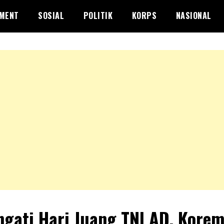
NMENT
SOSIAL
POLITIK
KORPS
NASIONAL
ngati Hari Juang TNl AD, Kore