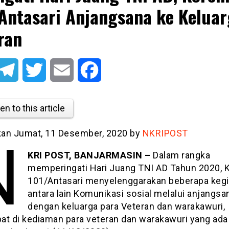
Antasari Anjangsana ke Kelua
ran
atsApp
Telegram
Twitter
Email
Facebook
en to this article
tkan Jumat, 11 Desember, 2020 by
NKRIPOST
N
KRI POST, BANJARMASIN –
Dalam rangka
memperingati Hari Juang TNI AD Tahun 2020,
101/Antasari menyelenggarakan beberapa kegi
antara lain Komunikasi sosial melalui anjangsa
dengan keluarga para Veteran dan warakawuri,
at di kediaman para veteran dan warakawuri yang ada 