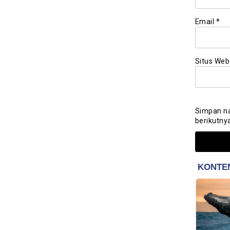
Email
*
Situs Web
Simpan na
berikutny