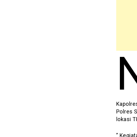
Kapolre
Polres 
lokasi 
” Kegiat