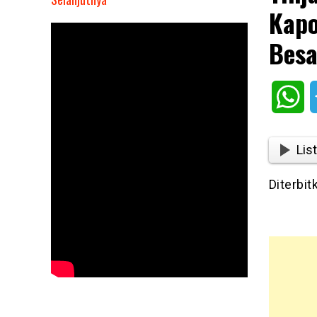
Kapo
Tinjau
Pelaksanaan
Besa
Pilkada
2020,
Kapolres
Wh
Sergai
Pimpin
Patroli
List
Skala
Besar
Diterbi