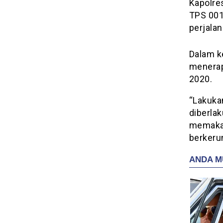
Kapolre
TPS 001
perjala
Dalam k
menerap
2020.
“Lakuka
diberla
memakai
berkeru