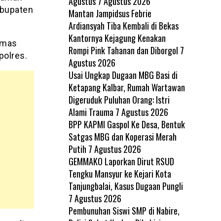
Agustus
7 Agustus 2026
abupaten
Mantan Jampidsus Febrie
Ardiansyah Tiba Kembali di Bekas
Kantornya Kejagung Kenakan
bmas
Rompi Pink Tahanan dan Diborgol
7
polres.
Agustus 2026
Usai Ungkap Dugaan MBG Basi di
Ketapang Kalbar, Rumah Wartawan
Digeruduk Puluhan Orang: Istri
Alami Trauma
7 Agustus 2026
BPP KAPMI Gaspol Ke Desa, Bentuk
Satgas MBG dan Koperasi Merah
Putih
7 Agustus 2026
GEMMAKO Laporkan Dirut RSUD
Tengku Mansyur ke Kejari Kota
Tanjungbalai, Kasus Dugaan Pungli
7 Agustus 2026
Pembunuhan Siswi SMP di Nabire,