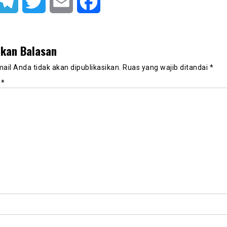
atsApp
Telegram
Twitter
Email
Facebook
lkan Balasan
ail Anda tidak akan dipublikasikan.
Ruas yang wajib ditandai
*
r
*