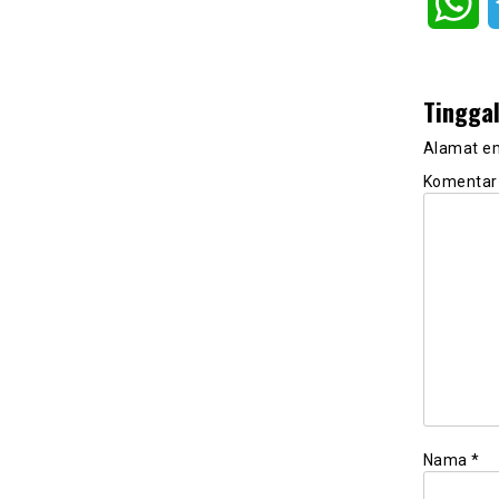
Wh
Tingga
Alamat em
Komenta
Nama
*