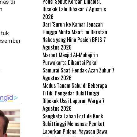
Polisi Sebut Korban Dihabisi,
mas di
Dicekik Lalu Dibakar
7 Agustus
n
2026
Dari ‘Suruh ke Kamar Jenazah’
Hingga Minta Maaf: Ini Deretan
ntuk
Nakes yang Hina Pasien BPJS
7
Desember
Agustus 2026
Marbot Masjid Al-Muhajirin
Purwakarta Dibantai Pakai
Samurai Saat Hendak Azan Zuhur
7
n
Agustus 2026
Modus Tanam Sabu di Beberapa
Titik, Pengedar Bukittinggi
Dibekuk Usai Laporan Warga
7
Agustus 2026
Sengketa Lahan Fort de Kock
Bukittinggi Memanas: Pemkot
Laporkan Pidana, Yayasan Bawa