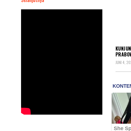
Kunjungi
Ponpes
Suryabuana,
Hashim
Djojohadikusumo
POLIT
Sebut
KUNJUN
Prabowo
PRABOW
Subianto
JUNI 4, 2
Kepincut
Pemikiran
Kaum
Muda