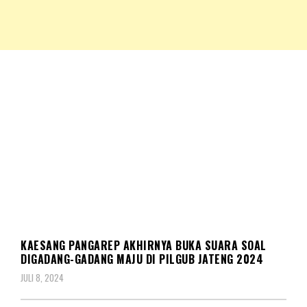
NKRIPOST – VOX POPULI PRO PATRIA
NKRIPOST
POLITIK
KAESANG PANGAREP AKHIRNYA BUKA SUARA SOAL
DIGADANG-GADANG MAJU DI PILGUB JATENG 2024
JULI 8, 2024