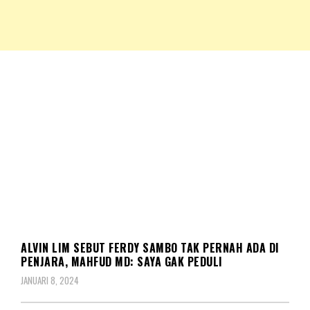
NKRIPOST – VOX POPULI PRO PATRIA
NKRIPOST
HUKUM
ALVIN LIM SEBUT FERDY SAMBO TAK PERNAH ADA DI
PENJARA, MAHFUD MD: SAYA GAK PEDULI
JANUARI 8, 2024