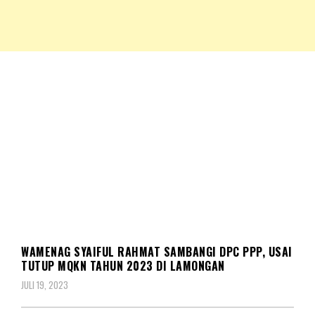
NKRIPOST – VOX POPULI PRO PATRIA
NKRIPOST
BERITA
WAMENAG SYAIFUL RAHMAT SAMBANGI DPC PPP, USAI
TUTUP MQKN TAHUN 2023 DI LAMONGAN
JULI 19, 2023