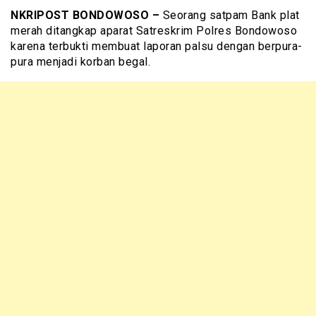
NKRIPOST BONDOWOSO –
Seorang satpam Bank plat
merah ditangkap aparat Satreskrim Polres Bondowoso
karena terbukti membuat laporan palsu dengan berpura-
pura menjadi korban begal.