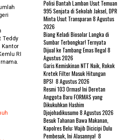
Polisi Bantah Lamban Usut Temuan
jumlah
995 Senjata di Sekolah Jaksel, DPR
geri
Minta Usut Transparan
8 Agustus
2026
n
Biang Keladi Biosolar Langka di
et Teddy
Sumbar Terbongkar! Ternyata
a Kantor
Dijual ke Tambang Emas Ilegal
8
Kemlu RI
Agustus 2026
urnama.
Garis Kemiskinan NTT Naik, Rokok
Kretek Filter Masuk Hitungan
BPS!
8 Agustus 2026
Resmi 103 Ormas! Ini Deretan
Anggota Baru FORMAS yang
Dikukuhkan Hashim
Djojohadikusumo
8 Agustus 2026
nuh
Besuk Tahanan Bawa Makanan,
Kapolres Belu: Wajib Dicicipi Dulu
Pembesuk, Ini Alasannya!
8