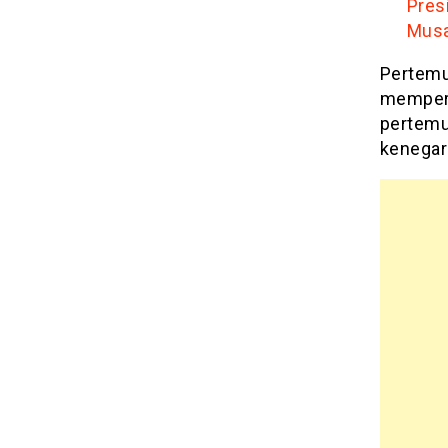
Pres
Mus
Pertemu
mempere
pertemu
kenegar