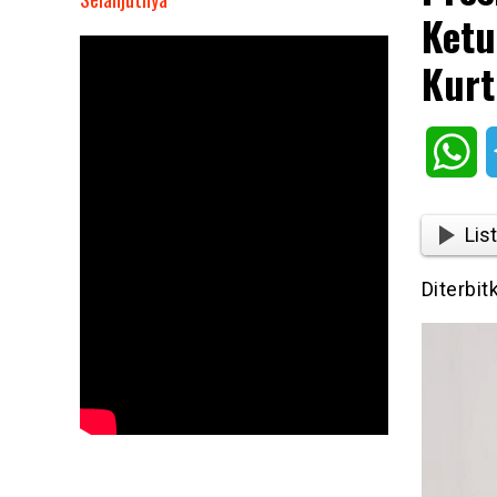
Ketu
Presiden
Prabowo
Kurt
Subianto
Bertemu
Ketua
Wh
Parlemen
Turkiye
Numan
List
Kurtulmuş
di
Diterbit
Ankara