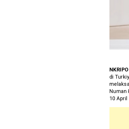
NKRIPO
di Turk
melaksa
Numan K
10 April