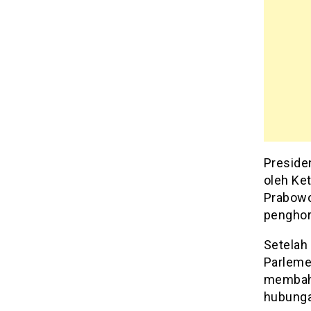
Preside
oleh Ke
Prabowo
penghorm
Setelah
Parleme
membaha
hubunga