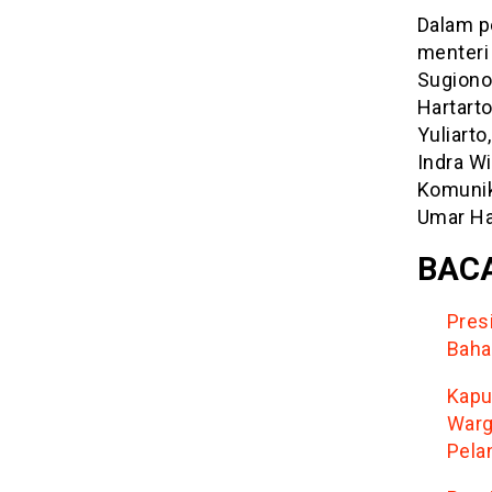
Dalam p
menteri 
Sugiono
Hartarto
Yuliarto
Indra Wi
Komunik
Umar Ha
BACA
Pres
Baha
Kapu
Warg
Pela