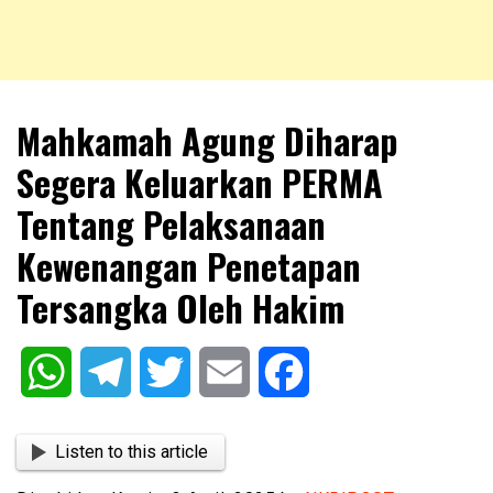
NKRIPOST – VOX POPULI PRO PATRIA
NKRIPOST
Mahkamah Agung Diharap
Segera Keluarkan PERMA
Tentang Pelaksanaan
Kewenangan Penetapan
Tersangka Oleh Hakim
WhatsApp
Telegram
Twitter
Email
Facebook
Listen to this article