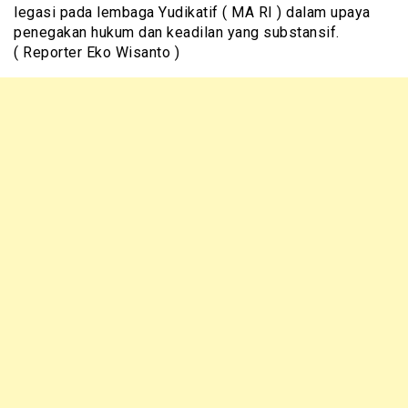
legasi pada lembaga Yudikatif ( MA RI ) dalam upaya
penegakan hukum dan keadilan yang substansif.
( Reporter Eko Wisanto )