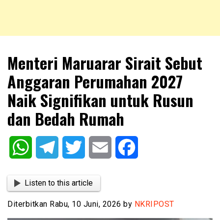
NKRIPOST – VOX POPULI PRO PATRIA
NKRIPOST
Menteri Maruarar Sirait Sebut
Anggaran Perumahan 2027
Naik Signifikan untuk Rusun
dan Bedah Rumah
WhatsApp
Telegram
Twitter
Email
Facebook
Listen to this article
Diterbitkan Rabu, 10 Juni, 2026 by
NKRIPOST