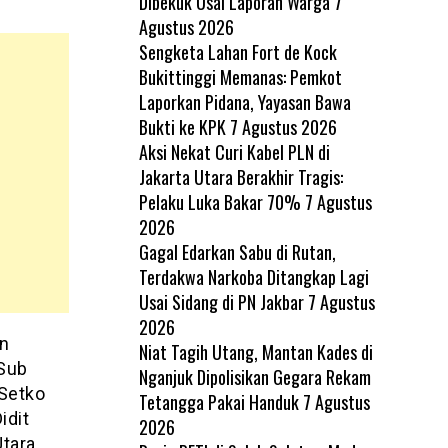
Dibekuk Usai Laporan Warga
7
Agustus 2026
Sengketa Lahan Fort de Kock
Bukittinggi Memanas: Pemkot
Laporkan Pidana, Yayasan Bawa
Bukti ke KPK
7 Agustus 2026
Aksi Nekat Curi Kabel PLN di
Jakarta Utara Berakhir Tragis:
Pelaku Luka Bakar 70%
7 Agustus
2026
Gagal Edarkan Sabu di Rutan,
Terdakwa Narkoba Ditangkap Lagi
Usai Sidang di PN Jakbar
7 Agustus
2026
an
Niat Tagih Utang, Mantan Kades di
 Sub
Nganjuk Dipolisikan Gegara Rekam
 Setko
Tetangga Pakai Handuk
7 Agustus
idit
2026
Utara