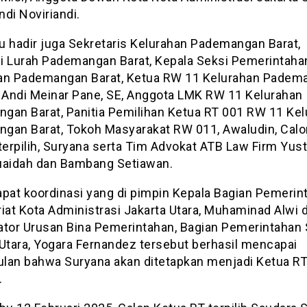
di Noviriandi.
tu hadir juga Sekretaris Kelurahan Pademangan Barat,
i Lurah Pademangan Barat, Kepala Seksi Pemerintaha
an Pademangan Barat, Ketua RW 11 Kelurahan Padem
. Andi Meinar Pane, SE, Anggota LMK RW 11 Kelurahan
gan Barat, Panitia Pemilihan Ketua RT 001 RW 11 Ke
gan Barat, Tokoh Masyarakat RW 011, Awaludin, Calo
terpilih, Suryana serta Tim Advokat ATB Law Firm Yust
uaidah dan Bambang Setiawan.
apat koordinasi yang di pimpin Kepala Bagian Pemerin
riat Kota Administrasi Jakarta Utara, Muhaminad Alwi 
ator Urusan Bina Pemerintahan, Bagian Pemerintahan
 Utara, Yogara Fernandez tersebut berhasil mencapai
lan bahwa Suryana akan ditetapkan menjadi Ketua RT.
.