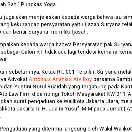
lah Sah.” Pungkas Yoga.
itu juga akan menjelaskan kepada warga bahwa isu si
tang kekurangan persyaratan yaitu ijazah Suryana tela
 dan benar Suryana memiliki Ijasah.
paikan kepada warga bahwa Persyaratan pak Suryan
sebagai Calon RT, tidak ada lagi tendesi kemana-kema
ya.
kan sebelumnya, Ketua RT. 001 Terpilih, Suryana melal
ya Advokat
Antonius Ananias Aty Boy
bersama Bamb
n dan Yustini Nurul Ruaidah yang tergabung pada Kan
tb Law Firm didampingi Tokoh Masyarakat RW 011, A
gkan surat pengaduan ke Walikota Jakarta Utara, mela
likota Jakarta Ir. H. Juaini Yusuf, M.M pada Jumat (7/
.
Pengaduan yang diterima langsung oleh Wakil Waliko