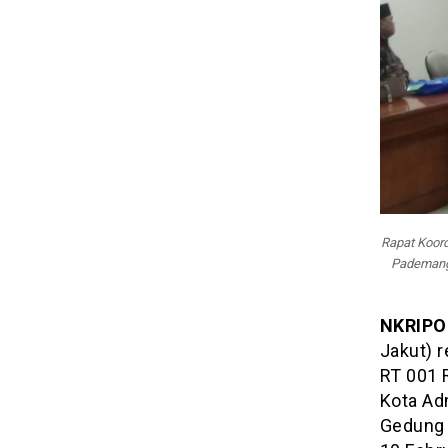
RT
001
Terpilih
Rapat Koor
Pademanga
NKRIPO
Jakut) 
RT 001 
Kota Ad
Gedung B