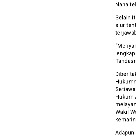
Nana te
Selain 
siur ten
terjawab
“Menyam
lengkap 
Tandasn
Diberita
Hukumn
Setiawa
Hukum A
melayan
Wakil Wa
kemarin
Adapun 