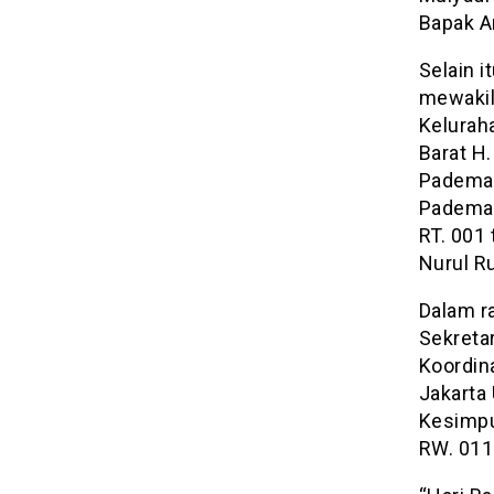
Bapak An
Selain i
mewakil
Kelurah
Barat H
Pademan
Pademan
RT. 001 
Nurul R
Dalam r
Sekreta
Koordin
Jakarta
Kesimpu
RW. 011