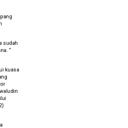
mpang
h
a sudah
na. ”
ui kuasa
ang
tor
waludin
lui
2)
ta