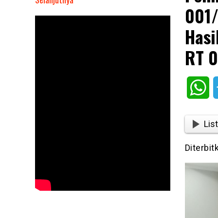
001/
Pemkot
Jakut
Hasi
Gelar
Mediasi
RT 0
Kasus
RT.
001/
Wh
RW.
011
Pademangan
List
Barat,
Hasilnya
Diterbit
Suryana
Sah
Jadi
Calon
Ketua