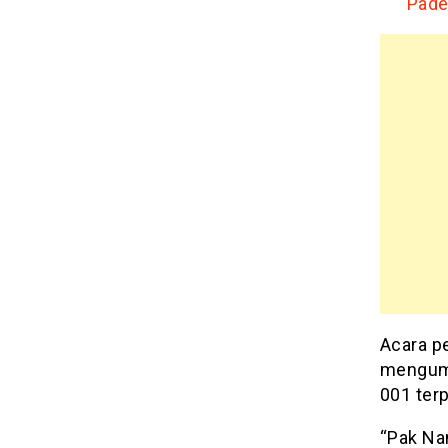
Pade
Acara p
mengumu
001 terp
“Pak Nan