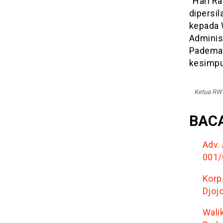
“Hari Ra
dipersi
kepada 
Adminis
Pademan
kesimpul
Ketua RW 
BACA
Adv.
001/
Korp
Djoj
Wali