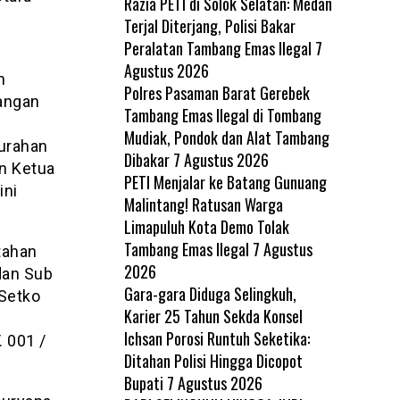
Razia PETI di Solok Selatan: Medan
Terjal Diterjang, Polisi Bakar
Peralatan Tambang Emas Ilegal
7
Agustus 2026
n
Polres Pasaman Barat Gerebek
angan
Tambang Emas Ilegal di Tombang
Mudiak, Pondok dan Alat Tambang
lurahan
Dibakar
7 Agustus 2026
n Ketua
PETI Menjalar ke Batang Gunuang
ini
Malintang! Ratusan Warga
Limapuluh Kota Demo Tolak
Tambang Emas Ilegal
7 Agustus
tahan
2026
dan Sub
Gara-gara Diduga Selingkuh,
 Setko
Karier 25 Tahun Sekda Konsel
Ichsan Porosi Runtuh Seketika:
 001 /
Ditahan Polisi Hingga Dicopot
Bupati
7 Agustus 2026