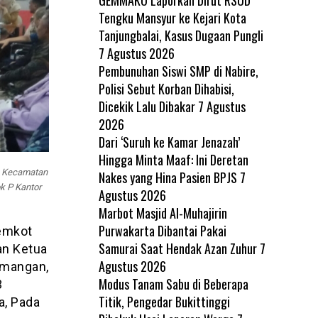
Tengku Mansyur ke Kejari Kota
Tanjungbalai, Kasus Dugaan Pungli
7 Agustus 2026
Pembunuhan Siswi SMP di Nabire,
Polisi Sebut Korban Dihabisi,
Dicekik Lalu Dibakar
7 Agustus
2026
Dari ‘Suruh ke Kamar Jenazah’
Hingga Minta Maaf: Ini Deretan
, Kecamatan
Nakes yang Hina Pasien BPJS
7
k P Kantor
Agustus 2026
Marbot Masjid Al-Muhajirin
Purwakarta Dibantai Pakai
Pemkot
Samurai Saat Hendak Azan Zuhur
7
an Ketua
Agustus 2026
emangan,
Modus Tanam Sabu di Beberapa
3
Titik, Pengedar Bukittinggi
a, Pada