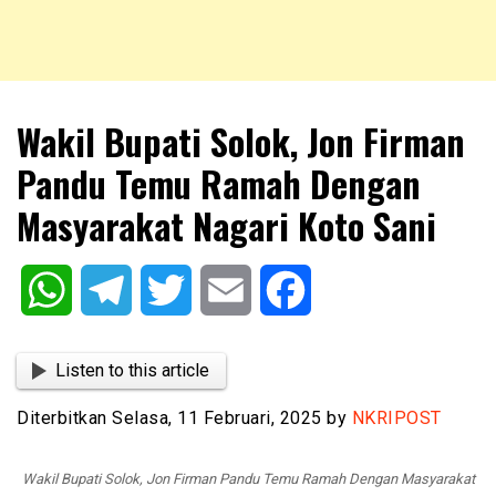
NKRIPOST – VOX POPULI PRO PATRIA
NKRIPOST
Wakil Bupati Solok, Jon Firman
Pandu Temu Ramah Dengan
Masyarakat Nagari Koto Sani
WhatsApp
Telegram
Twitter
Email
Facebook
Listen to this article
Diterbitkan Selasa, 11 Februari, 2025 by
NKRIPOST
Wakil Bupati Solok, Jon Firman Pandu Temu Ramah Dengan Masyarakat