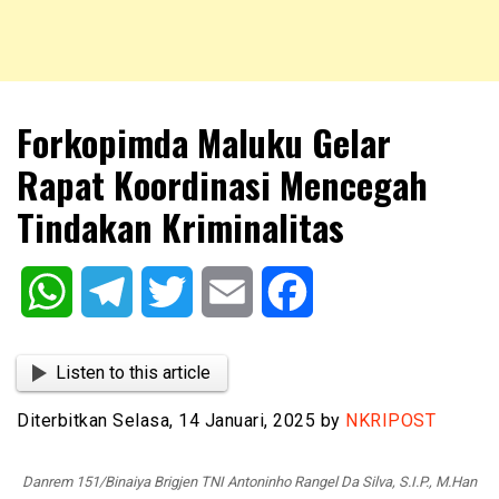
NKRIPOST – VOX POPULI PRO PATRIA
NKRIPOST
Forkopimda Maluku Gelar
Rapat Koordinasi Mencegah
Tindakan Kriminalitas
WhatsApp
Telegram
Twitter
Email
Facebook
Listen to this article
Diterbitkan Selasa, 14 Januari, 2025 by
NKRIPOST
Danrem 151/Binaiya Brigjen TNI Antoninho Rangel Da Silva, S.I.P., M.Han