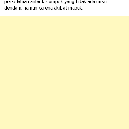
perkelahian antar kelompok yang tidak ada unsur
dendam, namun karena akibat mabuk.