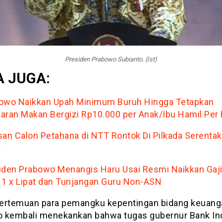
Presiden Prabowo Subianto. (Ist)
 JUGA:
owo Naikkan Upah Minimum Buruh Hingga Tetapkan
aran Makan Bergizi Rp10.000 per Anak/Ibu Hamil Per 
san Calon Petahana di NTT Rontok Di Pilkada Serentak
4
iden Prabowo Menangis Haru Usai Resmi Naikkan Gaj
 1 x Lipat dan Tunjangan Guru Non-ASN
ertemuan para pemangku kepentingan bidang keuang
 kembali menekankan bahwa tugas gubernur Bank In