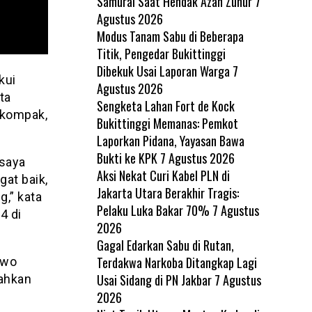
Samurai Saat Hendak Azan Zuhur
7
Agustus 2026
Modus Tanam Sabu di Beberapa
Titik, Pengedar Bukittinggi
Dibekuk Usai Laporan Warga
7
kui
Agustus 2026
ta
Sengketa Lahan Fort de Kock
 kompak,
Bukittinggi Memanas: Pemkot
Laporkan Pidana, Yayasan Bawa
Bukti ke KPK
7 Agustus 2026
 saya
Aksi Nekat Curi Kabel PLN di
gat baik,
Jakarta Utara Berakhir Tragis:
g,” kata
Pelaku Luka Bakar 70%
7 Agustus
4 di
2026
Gagal Edarkan Sabu di Rutan,
Terdakwa Narkoba Ditangkap Lagi
owo
Usai Sidang di PN Jakbar
7 Agustus
bahkan
2026