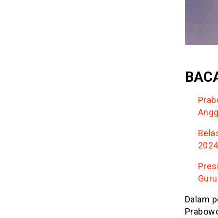
BACA
Prab
Angg
Bela
202
Pres
Guru
Dalam p
Prabowo