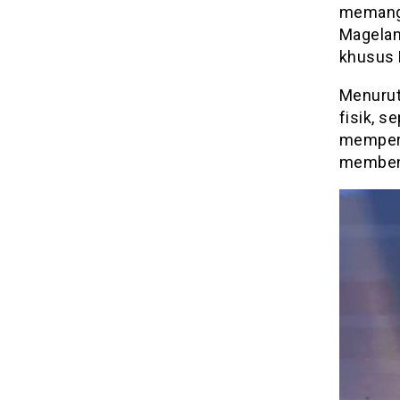
memang 
Magelang
khusus P
Menurut
fisik, s
mempere
membent