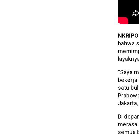
NKRIPO
bahwa s
memimpi
layaknya
“Saya m
bekerja 
satu bul
Prabowo
Jakarta,
Di depa
merasa 
semua be