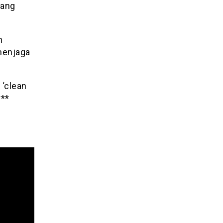
dang
n
 menjaga
 ‘clean
***