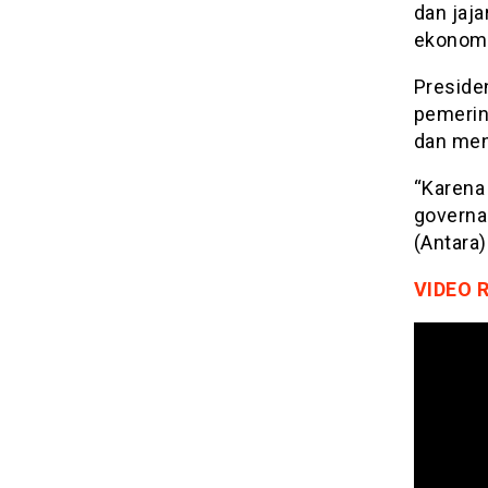
dan jaja
ekonomi
Preside
pemerint
dan men
“Karena
governa
(Antara)
VIDEO 