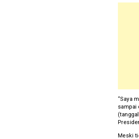
“Saya m
sampai d
(tanggal
Preside
Meski t