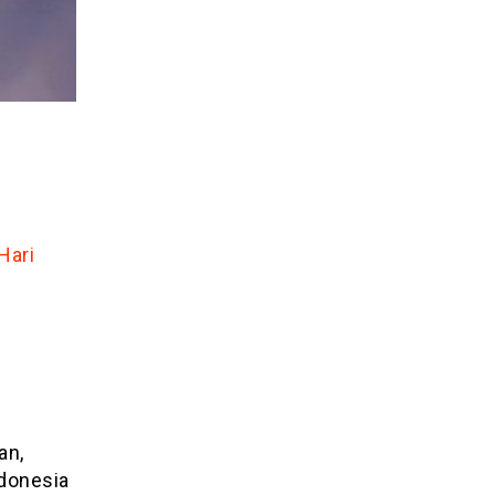
Hari
i
an,
donesia