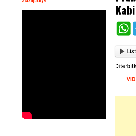
Kabi
Prabowo
Subianto:
Saya
Wh
Merasakan
Kabinet
Ini
List
Kayak
Tim
Diterbi
Sepak
Bola
VID