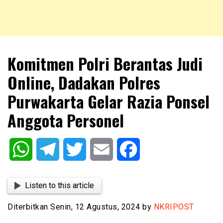
NKRIPOST – VOX POPULI PRO PATRIA
NKRIPOST
Komitmen Polri Berantas Judi
Online, Dadakan Polres
Purwakarta Gelar Razia Ponsel
Anggota Personel
WhatsApp
Telegram
Twitter
Email
Facebook
Listen to this article
Diterbitkan Senin, 12 Agustus, 2024 by
NKRIPOST