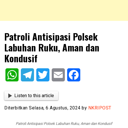
NKRIPOST – VOX POPULI PRO PATRIA
NKRIPOST
Patroli Antisipasi Polsek
Labuhan Ruku, Aman dan
Kondusif
WhatsApp
Telegram
Twitter
Email
Facebook
Listen to this article
Diterbitkan Selasa, 6 Agustus, 2024 by
NKRIPOST
Patroli Antisipasi Polsek Labuhan Ruku, Aman dan Kondusif