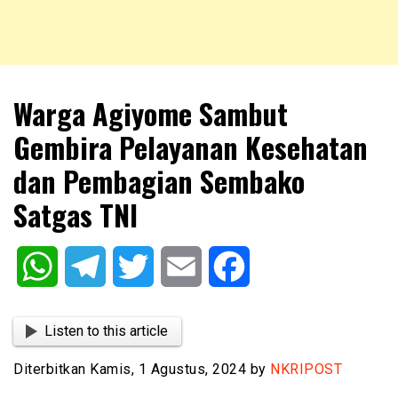
NKRIPOST – VOX POPULI PRO PATRIA
NKRIPOST
Warga Agiyome Sambut
Gembira Pelayanan Kesehatan
dan Pembagian Sembako
Satgas TNI
WhatsApp
Telegram
Twitter
Email
Facebook
Listen to this article
Diterbitkan Kamis, 1 Agustus, 2024 by
NKRIPOST