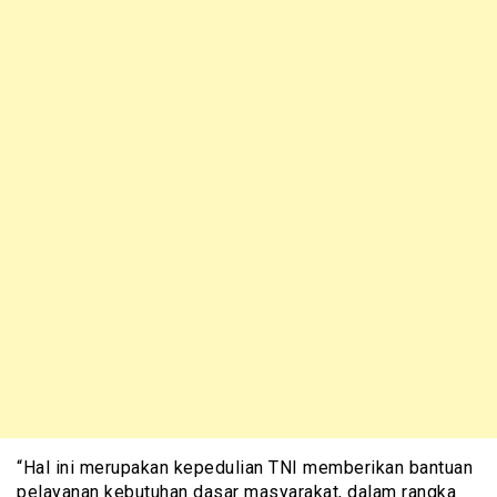
“Hal ini merupakan kepedulian TNI memberikan bantuan
pelayanan kebutuhan dasar masyarakat, dalam rangka