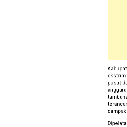
Kabupat
ekstrim 
pusat d
anggara
tambaha
terancam
dampakn
Dipelat