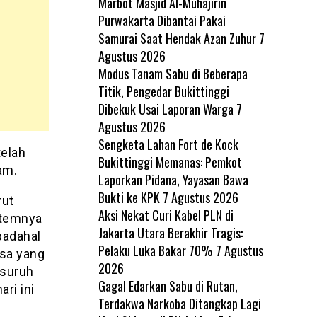
Marbot Masjid Al-Muhajirin
Purwakarta Dibantai Pakai
Samurai Saat Hendak Azan Zuhur
7
Agustus 2026
Modus Tanam Sabu di Beberapa
Titik, Pengedar Bukittinggi
Dibekuk Usai Laporan Warga
7
Agustus 2026
Sengketa Lahan Fort de Kock
telah
Bukittinggi Memanas: Pemkot
am.
Laporkan Pidana, Yayasan Bawa
Bukti ke KPK
7 Agustus 2026
rut
Aksi Nekat Curi Kabel PLN di
stemnya
Jakarta Utara Berakhir Tragis:
padahal
Pelaku Luka Bakar 70%
7 Agustus
sa yang
2026
isuruh
Gagal Edarkan Sabu di Rutan,
ri ini
Terdakwa Narkoba Ditangkap Lagi