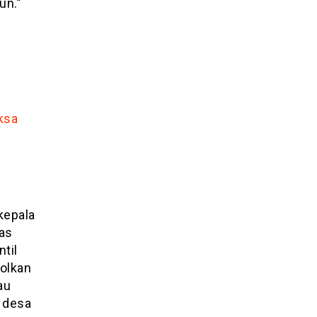
un.”
ksa
kepala
las
til
olkan
au
t desa