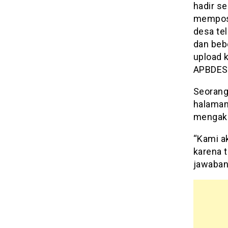
hadir se
mempost
desa tel
dan beb
upload 
APBDES
Seorang
halaman
mengaku
“Kami a
karena 
jawaban