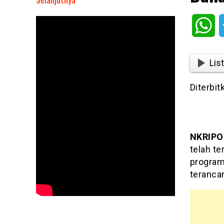
Dana
Desa
Wh
TTS
Terancam
Hangus
List
Diterbit
NKRIPO
telah te
program
teranca