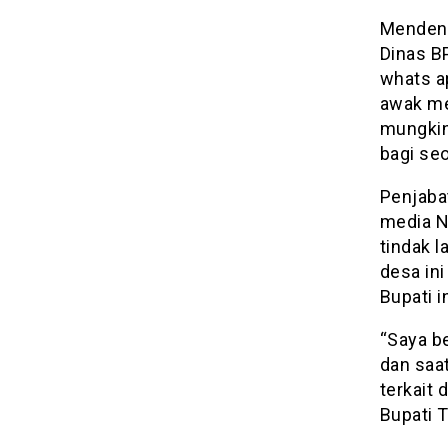
Mendeng
Dinas B
whats a
awak me
mungkin
bagi se
Penjaba
media N
tindak l
desa ini
Bupati 
“Saya b
dan saa
terkait 
Bupati 