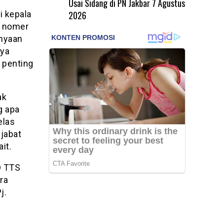
Usai Sidang di PN Jakbar
7 Agustus
2026
 kepala
e nomer
anyaan
nya
 penting
ak
g apa
elas
njabat
it.
D TTS
ra
j.