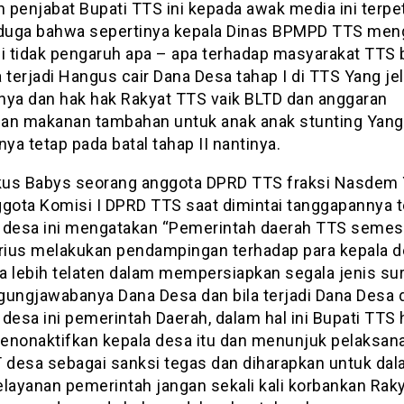
penjabat Bupati TTS ini kepada awak media ini terpet
iduga bahwa sepertinya kepala Dinas BPMPD TTS me
ni tidak pengaruh apa – apa terhadap masyarakat TTS b
 terjadi Hangus cair Dana Desa tahap I di TTS Yang je
nya dan hak hak Rakyat TTS vaik BLTD dan anggaran
an makanan tambahan untuk anak anak stunting Yang
a tetap pada batal tahap II nantinya.
us Babys seorang anggota DPRD TTS fraksi Nasdem
ggota Komisi I DPRD TTS saat dimintai tanggapannya t
 desa ini mengatakan “Pemerintah daerah TTS semes
erius melakukan pendampingan terhadap para kepala 
a lebih telaten dalam mempersiapkan segala jenis sur
gungjawabanya Dana Desa dan bila terjadi Dana Desa d
desa ini pemerintah Daerah, dalam hal ini Bupati TTS
enonaktifkan kepala desa itu dan menunjuk pelaksan
T desa sebagai sanksi tegas dan diharapkan untuk da
elayanan pemerintah jangan sekali kali korbankan Rak