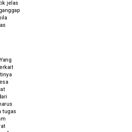
ik jelas
nganggap
ila
las
 Yang
erkait
tinya
desa
at
ari
 harus
a tugas
lam
yat