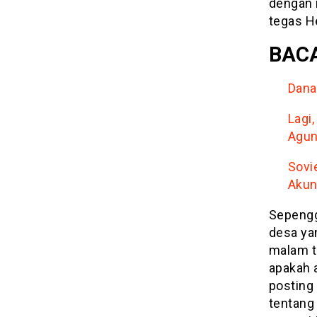
dengan 
tegas H
BACA
Dana
Lagi
Agu
Sovi
Akun
Sepengg
desa ya
malam t
apakah 
posting
tentang