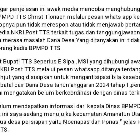
ar penjelasan ini awak media mencoba menghubungi
PMPD TTS Christ Tlonaen melalui pesan whats app k
ppnya pun tidak merespon atau tidak menjawab pert
dia NKRI Post TTS terkait tugas dan tanggungjawab
 merasa masalah Dana Desa Yang ditanyakan ini tidak
orang kadis BPMPD TTS
t Bupati TTS Seperius E Sipa , MSI yang dihubungi aw
KRI Post TTS melalui pesan whatsapp ditanya tentan
anjut yang disisipkan untuk mengantisipasi bila keseb
 batal cair Dana Desa tahun anggaran 2024 tahap I ,pe
ini mengatakan belum berkoordinasi dengan dinas terka
elum mendapatkan informasi dari kepala Dinas BPMP
t ini saya sedang menuju ke kecamatan Amanatun Uta
dua desa persiapan yaitu Noenapas dan Ponas ” jelas P
TTS.