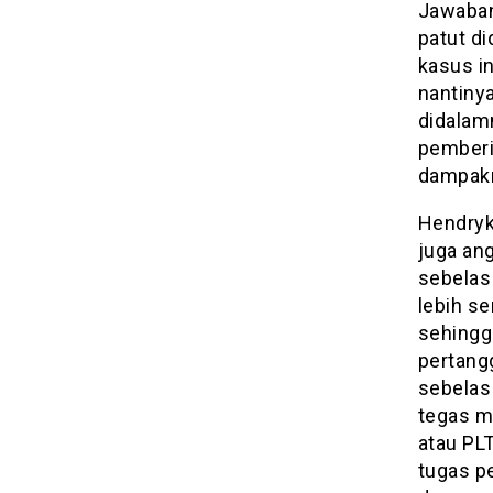
Jawaban 
patut d
kasus i
nantinya
didalam
pemberi
dampakny
Hendryk
juga an
sebelas
lebih s
sehingg
pertang
sebelas 
tegas m
atau PL
tugas p