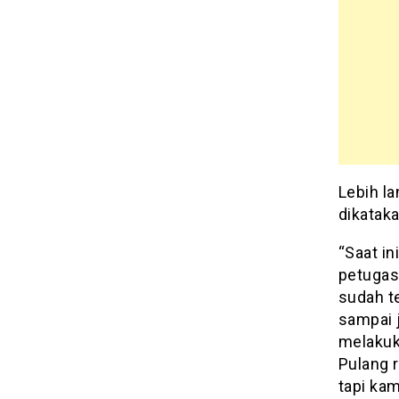
Lebih la
dikatak
“Saat i
petugas
sudah te
sampai 
melakuka
Pulang r
tapi kam