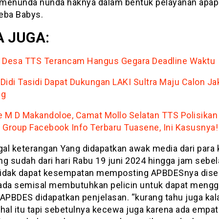
menunda nunda haknya dalam bentuk pelayanan apap
eba Babys.
 JUGA:
 Desa TTS Terancam Hangus Gegara Deadline Waktu
, Didi Tasidi Dapat Dukungan LAKI Sultra Maju Calon Ja
ng
e M D Makandoloe, Camat Mollo Selatan TTS Polisikan
 Group Facebook Info Terbaru Tuasene, Ini Kasusnya!
al keterangan Yang didapatkan awak media dari para 
ng sudah dari hari Rabu 19 juni 2024 hingga jam sebe
idak dapat kesempatan memposting APBDESnya disen
ada semisal membutuhkan pelicin untuk dapat mengg
 APBDES didapatkan penjelasan. “kurang tahu juga kal
 hal itu tapi sebetulnya kecewa juga karena ada empa