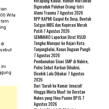
Ketapang Kalbar, Rumah Wartawan
Digeruduk Puluhan Orang: Istri
ian
Alami Trauma
7 Agustus 2026
:00 Wita
BPP KAPMI Gaspol Ke Desa, Bentuk
istem
Satgas MBG dan Koperasi Merah
ing
Putih
7 Agustus 2026
GEMMAKO Laporkan Dirut RSUD
Tengku Mansyur ke Kejari Kota
di
Tanjungbalai, Kasus Dugaan Pungli
isebut
7 Agustus 2026
Pembunuhan Siswi SMP di Nabire,
ini
Polisi Sebut Korban Dihabisi,
ggung
Dicekik Lalu Dibakar
7 Agustus
2026
Dari ‘Suruh ke Kamar Jenazah’
Hingga Minta Maaf: Ini Deretan
Nakes yang Hina Pasien BPJS
7
Agustus 2026