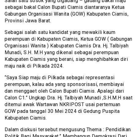
Salah satu sosok yang digadang – gadang bakal maju
sebagai bakal Calon Bupati Ciamis diantaranya Ketua
Gabungan Organisasi Wanita (GOW) Kabupaten Ciamis,
Provinsi Jawa Barat.
Sebagai salah satu kandidat yang mewakili kaum
perempuan di Kabupaten Ciamis, Ketua GOW ( Gabungan
Organisasi Wanita ) Kabupaten Ciamis Dra. Hj. Talbiyah
Munadi, S.H. M.H yang dikenal sebagai perempuan
Kabupaten Ciamis yang berani, siap menghibahkan diri
maju naik di Pilkada 2024.
“Saya Siap maju di Pilkada sebagai representasi
perempuan, kalau ada yang sponsorisasi, membiayai
dan menggaet oleh Calon Bupati Ciamis. Apalagi dari
Calon C1.” Ungkap Dra. Hj. Talbiyah Munadi ,S.H.M.H saat
ditemui awak Wartawan NKRIPOST usai pertemuan
GOW pada tanggal 30 Mei 2024 di Gedung Puspita
Kabupaten Ciamis.
Dalam diskusi tersebut mengusung Thema : Pendidikan
Politik Bagi Masyarakat.” Membangun Demokrasi Dari