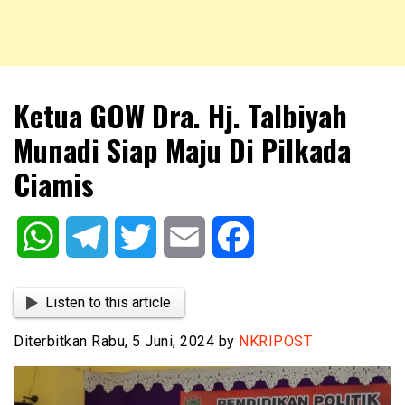
NKRIPOST – VOX POPULI PRO PATRIA
NKRIPOST
Ketua GOW Dra. Hj. Talbiyah
Munadi Siap Maju Di Pilkada
Ciamis
WhatsApp
Telegram
Twitter
Email
Facebook
Listen to this article
Diterbitkan Rabu, 5 Juni, 2024 by
NKRIPOST