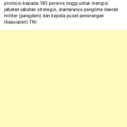
promosi kepada 183 perwira tinggi untuk mengisi
jabatan-jabatan strategis, diantaranya panglima daerah
militer (pangdam) dan kepala pusat penerangan
(kapuspen) TNI.