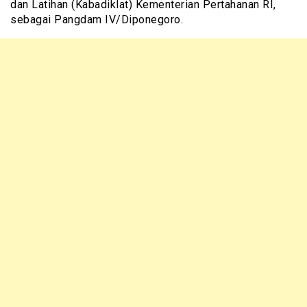
dan Latihan (Kabadiklat) Kementerian Pertahanan RI,
sebagai Pangdam IV/Diponegoro.