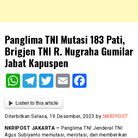
NKRIPOST – VOX POPULI PRO PATRIA
NKRIPOST
Panglima TNI Mutasi 183 Pati,
Brigjen TNI R. Nugraha Gumilar
Jabat Kapuspen
WhatsApp
Telegram
Twitter
Email
Facebook
Listen to this article
Diterbitkan Selasa, 19 Desember, 2023 by
NKRIPOST
NKRIPOST JAKARTA –
Panglima TNI Jenderal TNI
Agus Subiyanto memutasi, merotasi, dan memberikan