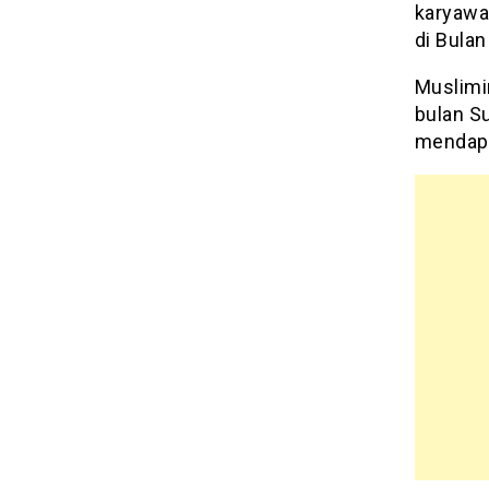
karyawa
di Bula
Muslimi
bulan S
mendapa