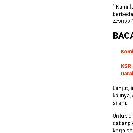
” Kami l
berbeda
4/2022.”
BACA
Komi
KSR
Dara
Lanjut,
kalinya,
silam.
Untuk di
cabang 
kerja s