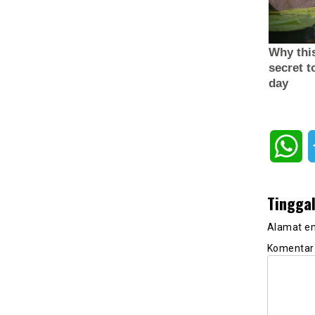
Wh
Tingga
Alamat em
Komenta