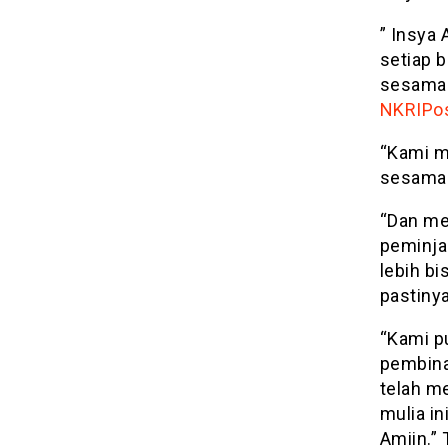
” Insya 
setiap 
sesama 
NKRIPos
“Kami m
sesama 
“Dan me
peminja
lebih b
pastinya
“Kami p
pembina
telah m
mulia i
Amiin.”