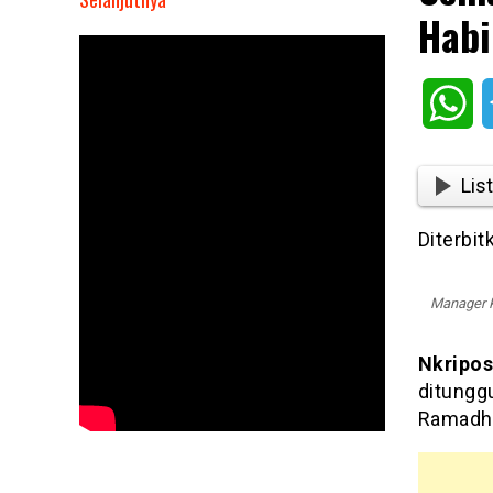
Habi
Semarak
Ramadhan,
Manager
Wh
KSP
Habil
Mandiri
List
Bagi-
bagi
Diterbit
Takjil
Manager K
Nkripos
ditungg
Ramadha