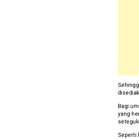
Sehingga
disedia
Bagi um
yang he
seteguk 
Seperti