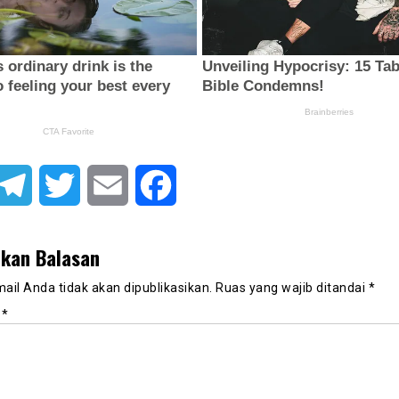
atsApp
Telegram
Twitter
Email
Facebook
lkan Balasan
ail Anda tidak akan dipublikasikan.
Ruas yang wajib ditandai
*
r
*