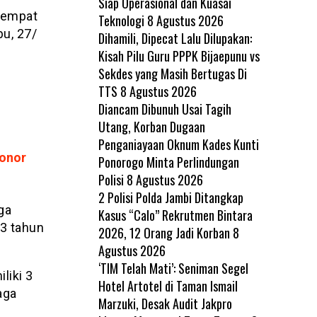
Siap Operasional dan Kuasai
 tempat
Teknologi
8 Agustus 2026
u, 27/
Dihamili, Dipecat Lalu Dilupakan:
Kisah Pilu Guru PPPK Bijaepunu vs
Sekdes yang Masih Bertugas Di
TTS
8 Agustus 2026
Diancam Dibunuh Usai Tagih
Utang, Korban Dugaan
Penganiayaan Oknum Kades Kunti
Donor
Ponorogo Minta Perlindungan
Polisi
8 Agustus 2026
2 Polisi Polda Jambi Ditangkap
ga
Kasus “Calo” Rekrutmen Bintara
 3 tahun
2026, 12 Orang Jadi Korban
8
Agustus 2026
‘TIM Telah Mati’: Seniman Segel
liki 3
Hotel Artotel di Taman Ismail
aga
Marzuki, Desak Audit Jakpro