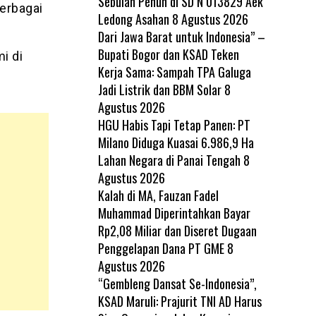
Sebulan Penuh di SD N 013829 Aek
erbagai
Ledong Asahan
8 Agustus 2026
Dari Jawa Barat untuk Indonesia” –
Bupati Bogor dan KSAD Teken
i di
Kerja Sama: Sampah TPA Galuga
Jadi Listrik dan BBM Solar
8
Agustus 2026
HGU Habis Tapi Tetap Panen: PT
Milano Diduga Kuasai 6.986,9 Ha
Lahan Negara di Panai Tengah
8
Agustus 2026
Kalah di MA, Fauzan Fadel
Muhammad Diperintahkan Bayar
Rp2,08 Miliar dan Diseret Dugaan
Penggelapan Dana PT GME
8
Agustus 2026
“Gembleng Dansat Se-Indonesia”,
KSAD Maruli: Prajurit TNI AD Harus