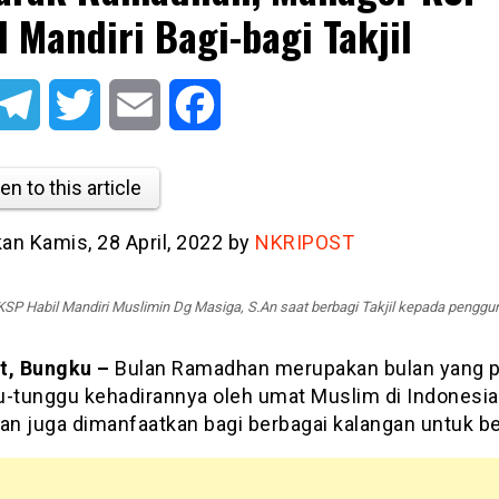
l Mandiri Bagi-bagi Takjil
atsApp
Telegram
Twitter
Email
Facebook
en to this article
kan Kamis, 28 April, 2022 by
NKRIPOST
SP Habil Mandiri Muslimin Dg Masiga, S.An saat berbagi Takjil kepada penggun
t, Bungku –
Bulan Ramadhan merupakan bulan yang p
u-tunggu kehadirannya oleh umat Muslim di Indonesia
n juga dimanfaatkan bagi berbagai kalangan untuk be