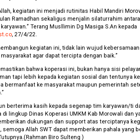
Allah, kegiatan ini menjadi rutinitas Habil Mandiri Moro
bulan Ramadhan sekaligus menjalin silaturrahim antar
karyawan.” Terang Musllimin Dg Masiga S.An kepada
t.co
, 27/4/22.
embangun kegiatan ini, tidak lain wujud kebersamaan
masyarakat agar dapat tercipta dengan baik.”
mastikan bahwa koperasi ini, bukan hanya sisi pelay
man tapi lebih kepada kegiatan sosial dan tentunya k
isa bermanfaat ke masyarakat maupun pemerintah se
.”
un berterima kasih kepada segenap tim karyawan/ti d
 di lingkup Dinas Koperasi UMKM Kab Morowali dan y
emberikan dukungan dan support atas terciptanya keg
ni, semoga Allah SWT dapat memberikan pahala yang be
 Tutupnya.(Rahman Biro Sulteng )