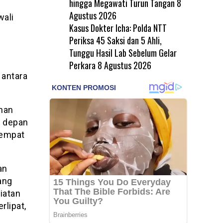
hingga Megawati Turun Tangan
8
Agustus 2026
wali
Kasus Dokter Icha: Polda NTT
a
Periksa 45 Saksi dan 5 Ahli,
Tunggu Hasil Lab Sebelum Gelar
Perkara
8 Agustus 2026
 antara
anan
e depan
tempat
an
ang
iatan
rlipat,