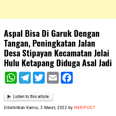
NKRIPOST – VOX POPULI PRO PATRIA
NKRIPOST
Aspal Bisa Di Garuk Dengan
Tangan, Peningkatan Jalan
Desa Stipayan Kecamatan Jelai
Hulu Ketapang Diduga Asal Jadi
WhatsApp
Telegram
Twitter
Email
Facebook
Listen to this article
Diterbitkan Kamis, 3 Maret, 2022 by
NKRIPOST