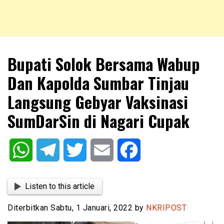
NKRIPOST – VOX POPULI PRO PATRIA
NKRIPOST
Bupati Solok Bersama Wabup
Dan Kapolda Sumbar Tinjau
Langsung Gebyar Vaksinasi
SumDarSin di Nagari Cupak
WhatsApp
Telegram
Twitter
Email
Facebook
Listen to this article
Diterbitkan Sabtu, 1 Januari, 2022 by
NKRIPOST