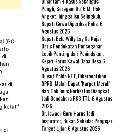
Dihantam 4 Kasus Sekaligus:
Pungli, Seragam Rp16 M, Hak
Angket, hingga Isu Selingkuh,
Bupati Gowa Diperiksa Polisi
6
Agustus 2026
Bupati Belu Willy Lay Ke Kajari
l (PC-
Baru: Pendekatan Pencegahan
arto
Lebih Penting dari Penindakan,
 di
Kejari Harus Kawal Dana Desa
6
ihan
Agustus 2026
n.
Diusut Polda NTT, Diberhentikan
DPRD, Malah Dapat ‘Karpet Merah’
ar di
dari Cak Imin: Norbertus Diangkat
agai
Jadi Bendahara PKB TTU
6 Agustus
akan
2026
 ketat,”
Dr. Iswadi: Guru Harus Jadi
Inspirator, Bukan Sekadar Pengejar
Target Ujian
6 Agustus 2026
r di