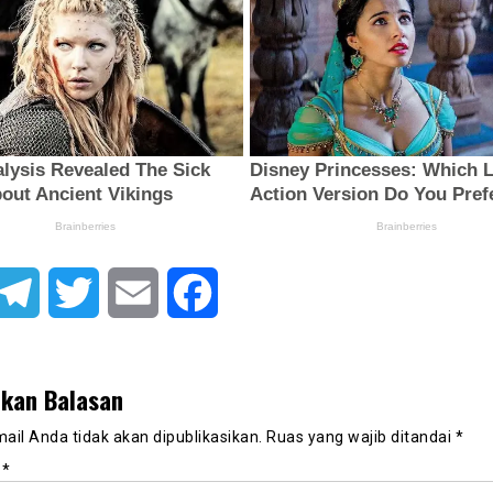
atsApp
Telegram
Twitter
Email
Facebook
lkan Balasan
ail Anda tidak akan dipublikasikan.
Ruas yang wajib ditandai
*
r
*