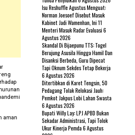
Isu Reshuffle Agustus Menguat:
Norman Joesoef Disebut Masuk
Kabinet Jadi Wamenhan, Ini 11
Menteri Masuk Radar Evaluasi
6
Agustus 2026
Skandal Di Bijaepunu TTS: Togel
Berujung Asusila Hingga Hamil Dan
Disanksi Berbeda, Guru Dipecat
ar
Tapi Oknum Sekdes Tetap Bekerja
reng
6 Agustus 2026
erhadap
Ditertibkan di Karet Tengsin, 50
enurunan
Pedagang Tolak Relokasi Jauh:
 pandemi
Pemkot Jakpus Lobi Lahan Swasta
6 Agustus 2026
Bupati Willy Lay: LPJ APBD Bukan
on aman
Sekadar Administrasi, Tapi Tolok
Ukur Kinerja Pemda
6 Agustus