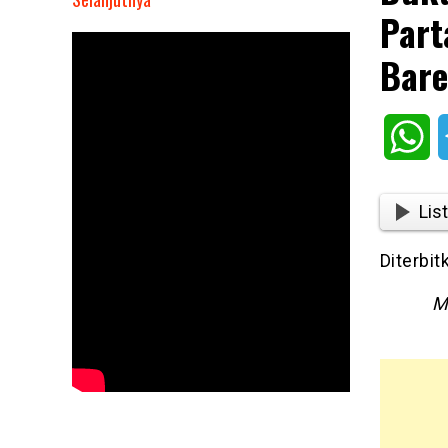
Part
Dukung
Industri
Bare
Perfilman
Nasional,
Partai
Wh
Golkar
Akan
Gelar
List
Nonton
Bareng
Diterbit
di
Bioskop
M