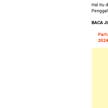
Hal itu
Penggala
BACA J
Part
202