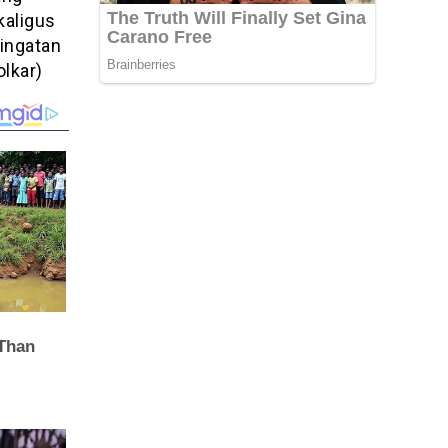
kaligus
ingatan
olkar)