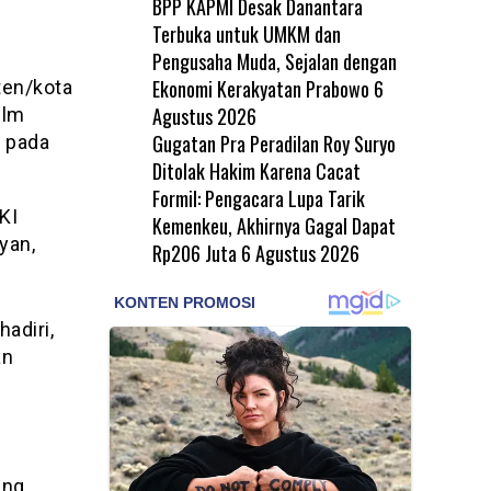
BPP KAPMI Desak Danantara
Terbuka untuk UMKM dan
Pengusaha Muda, Sejalan dengan
Ekonomi Kerakyatan Prabowo
6
ten/kota
Agustus 2026
ilm
Gugatan Pra Peradilan Roy Suryo
p pada
Ditolak Hakim Karena Cacat
Formil: Pengacara Lupa Tarik
KI
Kemenkeu, Akhirnya Gagal Dapat
yan,
Rp206 Juta
6 Agustus 2026
adiri,
an
ang