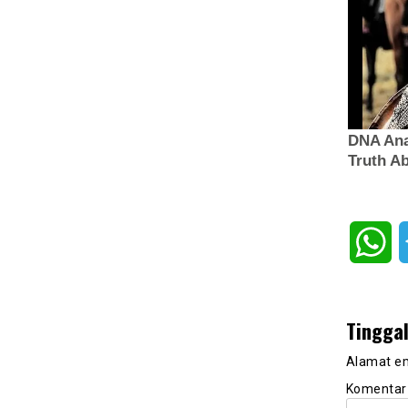
Wh
Tingga
Alamat em
Komenta