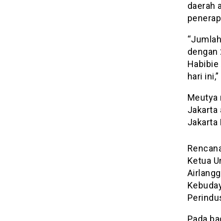
daerah 
penerap
“Jumlah
dengan 2
Habibie 
hari ini
Meutya 
Jakarta
Jakarta 
Rencanan
Ketua U
Airlang
Kebuday
Perindu
Pada bag