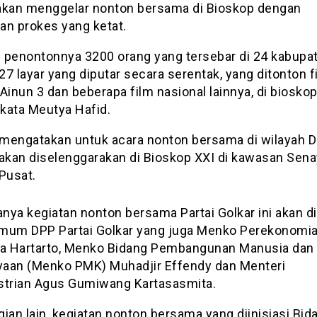
akan menggelar nonton bersama di Bioskop dengan
an prokes yang ketat.
 penontonnya 3200 orang yang tersebar di 24 kabupa
7 layar yang diputar secara serentak, yang ditonton f
Ainun 3 dan beberapa film nasional lainnya, di biosko
,” kata Meutya Hafid.
mengatakan untuk acara nonton bersama di wilayah D
 akan diselenggarakan di Bioskop XXI di kawasan Sena
Pusat.
ya kegiatan nonton bersama Partai Golkar ini akan dih
mum DPP Partai Golkar yang juga Menko Perekonomi
ga Hartarto, Menko Bidang Pembangunan Manusia dan
aan (Menko PMK) Muhadjir Effendy dan Menteri
strian Agus Gumiwang Kartasasmita.
ian lain, kegiatan nonton bersama yang diinisiasi Bid