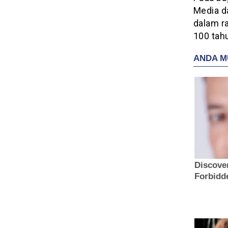
Media d
dalam r
100 tahu