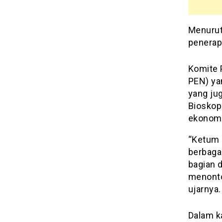
Menurut
penerap
Komite 
PEN) ya
yang ju
Bioskop
ekonomi 
“Ketum 
berbaga
bagian 
menonto
ujarnya.
Dalam ka