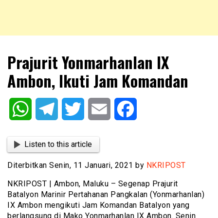
NKRIPOST – VOX POPULI PRO PATRIA
NKRIPOST
Prajurit Yonmarhanlan IX
Ambon, Ikuti Jam Komandan
WhatsApp
Telegram
Twitter
Email
Facebook
Listen to this article
Diterbitkan Senin, 11 Januari, 2021 by
NKRIPOST
NKRIPOST | Ambon, Maluku – Segenap Prajurit
Batalyon Marinir Pertahanan Pangkalan (Yonmarhanlan)
IX Ambon mengikuti Jam Komandan Batalyon yang
berlangsung di Mako Yonmarhanlan IX Ambon. Senin