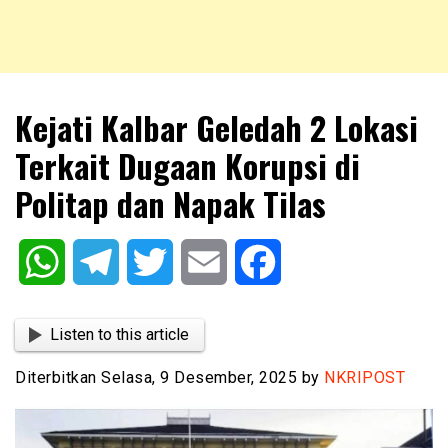
NKRIPOST – VOX POPULI PRO PATRIA
NKRIPOST
Kejati Kalbar Geledah 2 Lokasi
Terkait Dugaan Korupsi di
Politap dan Napak Tilas
WhatsApp
Telegram
Twitter
Email
Facebook
Listen to this article
Diterbitkan Selasa, 9 Desember, 2025 by
NKRIPOST