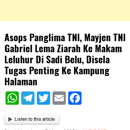
NKRIPOST – VOX POPULI PRO PATRIA
NKRIPOST
Asops Panglima TNI, Mayjen TNI
Gabriel Lema Ziarah Ke Makam
Leluhur Di Sadi Belu, Disela
Tugas Penting Ke Kampung
Halaman
WhatsApp
Telegram
Twitter
Email
Facebook
Listen to this article