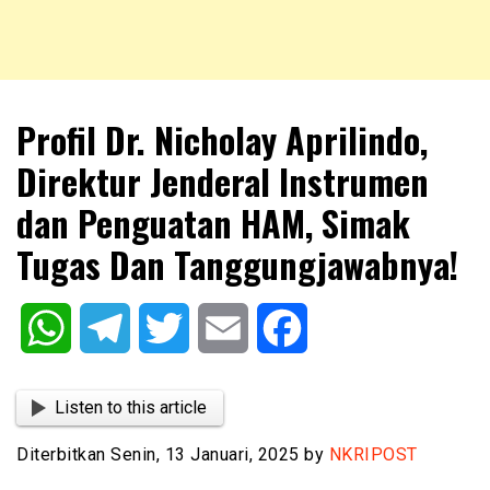
NKRIPOST – VOX POPULI PRO PATRIA
NKRIPOST
Profil Dr. Nicholay Aprilindo,
Direktur Jenderal Instrumen
dan Penguatan HAM, Simak
Tugas Dan Tanggungjawabnya!
WhatsApp
Telegram
Twitter
Email
Facebook
Listen to this article
Diterbitkan Senin, 13 Januari, 2025 by
NKRIPOST