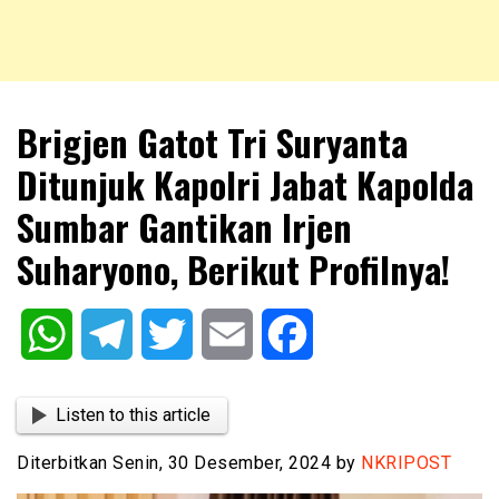
NKRIPOST – VOX POPULI PRO PATRIA
NKRIPOST
Brigjen Gatot Tri Suryanta
Ditunjuk Kapolri Jabat Kapolda
Sumbar Gantikan Irjen
Suharyono, Berikut Profilnya!
WhatsApp
Telegram
Twitter
Email
Facebook
Listen to this article
Diterbitkan Senin, 30 Desember, 2024 by
NKRIPOST