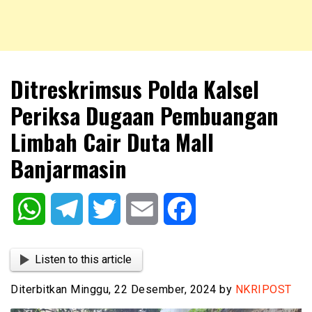
NKRIPOST – VOX POPULI PRO PATRIA
NKRIPOST
Ditreskrimsus Polda Kalsel
Periksa Dugaan Pembuangan
Limbah Cair Duta Mall
Banjarmasin
WhatsApp
Telegram
Twitter
Email
Facebook
Listen to this article
Diterbitkan Minggu, 22 Desember, 2024 by
NKRIPOST