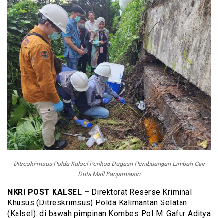
Ditreskrimsus Polda Kalsel Periksa Dugaan Pembuangan Limbah Cair
Duta Mall Banjarmasin
NKRI POST KALSEL –
Direktorat Reserse Kriminal
Khusus (Ditreskrimsus) Polda Kalimantan Selatan
(Kalsel), di bawah pimpinan Kombes Pol M. Gafur Aditya