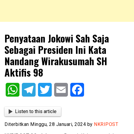
NKRIPOST – VOX POPULI PRO PATRIA
NKRIPOST
Penyataan Jokowi Sah Saja
Sebagai Presiden Ini Kata
Nandang Wirakusumah SH
Aktifis 98
WhatsApp
Telegram
Twitter
Email
Facebook
Listen to this article
Diterbitkan Minggu, 28 Januari, 2024 by
NKRIPOST