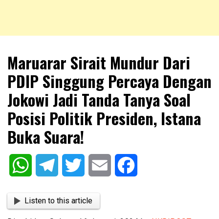
NKRIPOST – VOX POPULI PRO PATRIA
NKRIPOST
Maruarar Sirait Mundur Dari
PDIP Singgung Percaya Dengan
Jokowi Jadi Tanda Tanya Soal
Posisi Politik Presiden, Istana
Buka Suara!
WhatsApp
Telegram
Twitter
Email
Facebook
Listen to this article