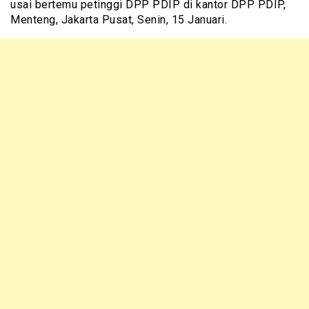
usai bertemu petinggi DPP PDIP di kantor DPP PDIP,
Menteng, Jakarta Pusat, Senin, 15 Januari.