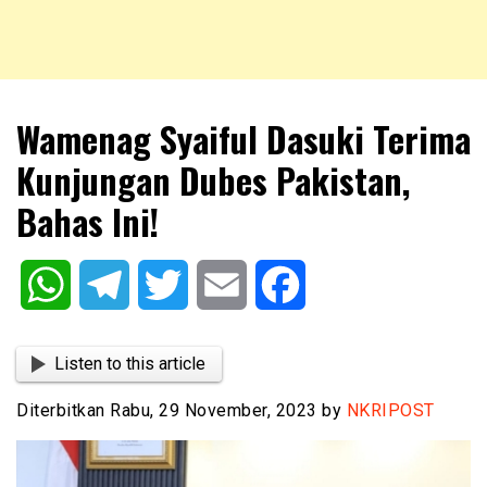
NKRIPOST – VOX POPULI PRO PATRIA
NKRIPOST
Wamenag Syaiful Dasuki Terima
Kunjungan Dubes Pakistan,
Bahas Ini!
WhatsApp
Telegram
Twitter
Email
Facebook
Listen to this article
Diterbitkan Rabu, 29 November, 2023 by
NKRIPOST