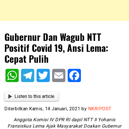
NKRIPOST – VOX POPULI PRO PATRIA
NKRIPOST
Gubernur Dan Wagub NTT
Positif Covid 19, Ansi Lema:
Cepat Pulih
WhatsApp
Telegram
Twitter
Email
Facebook
Listen to this article
Diterbitkan Kamis, 14 Januari, 2021 by
NKRIPOST
Anggota Komisi IV DPR RI dapil NTT II Yohanis
Fransiskus Lema Ajak Masyarakat Doakan Gubernur