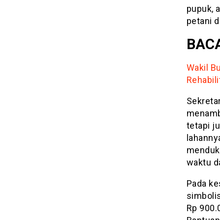
pupuk, a
petani d
BACA
Wakil B
Rehabil
Sekreta
menambah
tetapi 
lahanny
menduku
waktu d
Pada ke
simboli
Rp 900.0