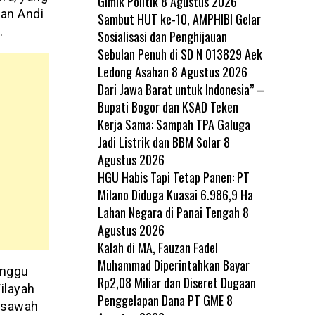
Gimik Politik
8 Agustus 2026
ian Andi
Sambut HUT ke-10, AMPHIBI Gelar
.
Sosialisasi dan Penghijauan
Sebulan Penuh di SD N 013829 Aek
Ledong Asahan
8 Agustus 2026
Dari Jawa Barat untuk Indonesia” –
Bupati Bogor dan KSAD Teken
Kerja Sama: Sampah TPA Galuga
Jadi Listrik dan BBM Solar
8
Agustus 2026
HGU Habis Tapi Tetap Panen: PT
Milano Diduga Kuasai 6.986,9 Ha
Lahan Negara di Panai Tengah
8
Agustus 2026
Kalah di MA, Fauzan Fadel
Muhammad Diperintahkan Bayar
unggu
Rp2,08 Miliar dan Diseret Dugaan
ilayah
Penggelapan Dana PT GME
8
n sawah