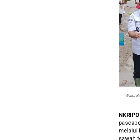
Wakil Bu
NKRIPO
pascabe
melalui
sawah t