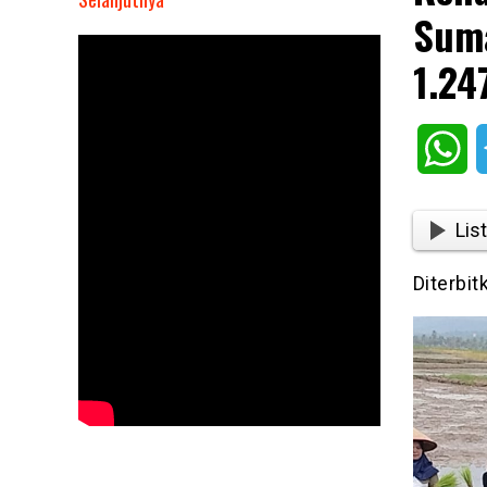
Suma
Rehabilitasi
Sawah
1.24
Pascabencana
di
Sumatera
Wh
Barat
Dimulai,
Solok
List
Tangani
1.247
Diterbit
Hektare