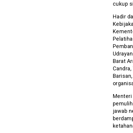
cukup s
Hadir da
Kebijaka
Kementer
Pelatiha
Pembang
Udrayan
Barat Ar
Candra, 
Barisan
organisa
Menteri
pemulih
jawab n
berdamp
ketahan