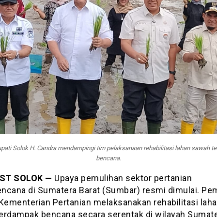
pati Solok H. Candra mendampingi tim pelaksanaan rehabilitasi lahan sawah 
bencana.
ST SOLOK —
Upaya pemulihan sektor pertanian
ncana di Sumatera Barat (Sumbar) resmi dimulai. Pe
 Kementerian Pertanian melaksanakan rehabilitasi lah
erdampak bencana secara serentak di wilayah Sumate