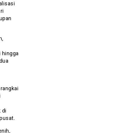
lisasi
ri
kupan
n,
i hingga
edua
irangkai
i
 di
pusat.
nih,