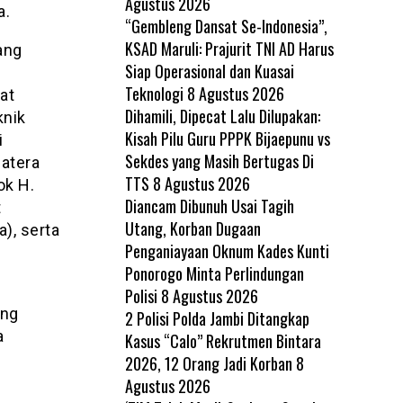
Agustus 2026
a.
“Gembleng Dansat Se-Indonesia”,
KSAD Maruli: Prajurit TNI AD Harus
ang
Siap Operasional dan Kuasai
Teknologi
8 Agustus 2026
at
Dihamili, Dipecat Lalu Dilupakan:
knik
Kisah Pilu Guru PPPK Bijaepunu vs
i
Sekdes yang Masih Bertugas Di
matera
TTS
8 Agustus 2026
ok H.
Diancam Dibunuh Usai Tagih
t
Utang, Korban Dugaan
), serta
Penganiayaan Oknum Kades Kunti
Ponorogo Minta Perlindungan
Polisi
8 Agustus 2026
ung
2 Polisi Polda Jambi Ditangkap
a
Kasus “Calo” Rekrutmen Bintara
2026, 12 Orang Jadi Korban
8
Agustus 2026