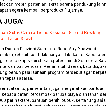
lat dan mesin pertanian, serta sarana pendukung lain
apat segera kembali berproduksi,” ujarnya.
 JUGA:
upati Solok Candra Tinjau Kesiapan Ground Breaking
itasi Lahan Sawah
ris Daerah Provinsi Sumatera Barat Arry Yuswandi
kan, rehabilitasi tidak hanya dilakukan di Kabupaten
juga mencakup seluruh kabupaten lain di Sumatera Bar
a terdampak bencana. Pemerintah daerah, kata dia, ak
ng penuh pelaksanaan program tersebut agar berjala
an tepat sasaran.
sempatan itu, pemerintah juga menyerahkan bantuan
s kepada petani terdampak berupa biaya olah lahan se
00 per hektare, bantuan benih, pupuk, serta fungisida