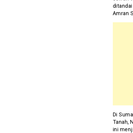
ditanda
Amran S
Di Suma
Tanah, 
ini men