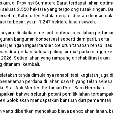
kan, di Provinsi Sumatera Barat terdapat lahan optima
seluas 2.558 hektare yang tergolong rusak ringan. Da
tersebut, Kabupaten Solok menjadi daerah dengan ca
tasi terbesar, yakni 1.247 hektare lahan sawah.
si yang dilakukan meliputi optimalisasi lahan pertania
unan bangunan konservasi seperti dam parit, serta
tasi jaringan irigasi tersier. Seluruh tahapan rehabilitas
an ditargetkan selesai paling lambat pada minggu k
 2026. Setiap lahan yang rampung direhabilitasi akan
g ditanami kembali.
eletakan tanda dimulainya rehabilitasi, kegiatan juga d
penanaman perdana di lahan sawah yang telah selesa
ki. Staf Ahli Menteri Pertanian Prof. Sam Herodian
aikan bahwa seluruh petani pemilik lahan terdampak
en Solok akan mendapatkan bantuan dari pemerintah 
n yang diberikan mencakup biaya pengolahan lahan, be