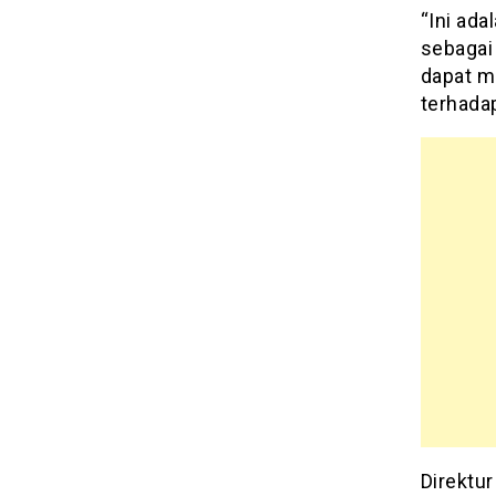
“Ini ad
sebagai
dapat m
terhadap
Direktur