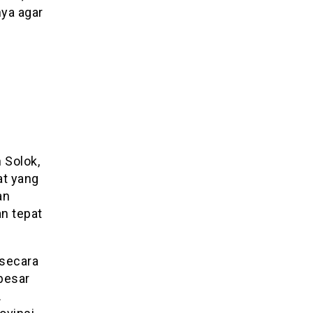
nya agar
 Solok,
at yang
an
n tepat
 secara
besar
.