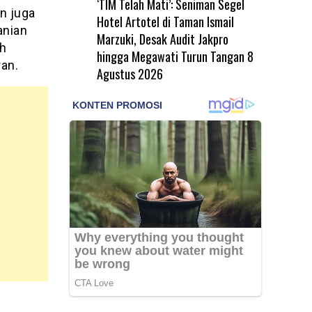
‘TIM Telah Mati’: Seniman Segel
n juga
Hotel Artotel di Taman Ismail
anian
Marzuki, Desak Audit Jakpro
uh
hingga Megawati Turun Tangan
8
ran.
Agustus 2026
a