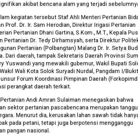
ignifikan akibat bencana alam yang terjadi sebelumny
lam kegiatan tersebut Staf Ahli Menteri Pertanian Bid
n Prof. Dr. Ir. Sam Herodian, Direktur Irigasi Pertanian
ian Pertanian Dhani Gartina, S.Kom., M.T., Kepala Pus
n Pertanian Dr. Tedy Dirhamsyah, serta Direktur Polite
unan Pertanian (Polbangtan) Malang Dr. Ir. Setya Bud
a. Dari daerah, tampak Sekretaris Daerah Provinsi Su
ry Yuswandi yang mewakili gubernur, Wakil Bupati Sol
Wakil Wali Kota Solok Suryadi Nurdal, Pangdam I/Buki
, unsur Forum Koordinasi Pimpinan Daerah (Forkopimda
si perangkat daerah terkait.
 Pertanian Andi Amran Sulaiman menegaskan bahwa
an sektor pertanian pascabencana merupakan tangg
egara. Menurut dia, kerusakan lahan sawah tidak hany
ak pada petani, tetapi juga berpotensi mengganggu
an pangan nasional.