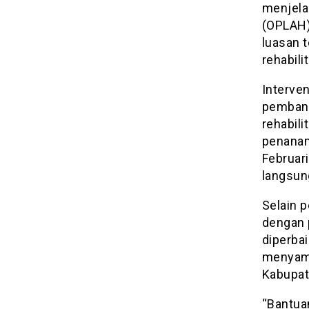
menjelas
(OPLAH) 
luasan 
rehabili
Interven
pembang
rehabili
penanam
Februari
langsun
Selain p
dengan 
diperbai
menyamp
Kabupat
“Bantua