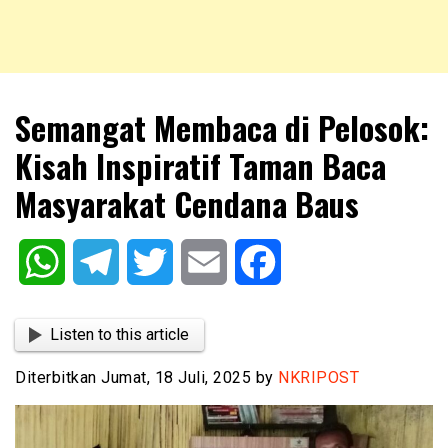
NKRIPOST – VOX POPULI PRO PATRIA
NKRIPOST
Semangat Membaca di Pelosok:
Kisah Inspiratif Taman Baca
Masyarakat Cendana Baus
WhatsApp
Telegram
Twitter
Email
Facebook
Listen to this article
Diterbitkan Jumat, 18 Juli, 2025 by
NKRIPOST