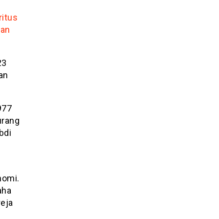
itus
gan
23
an
977
urang
bdi
nomi.
aha
reja