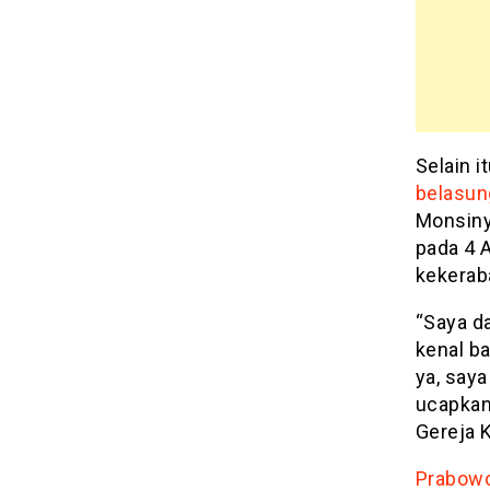
Selain i
belasu
Monsiny
pada 4 
kekerab
“Saya d
kenal ba
ya, say
ucapkan
Gereja K
Prabow