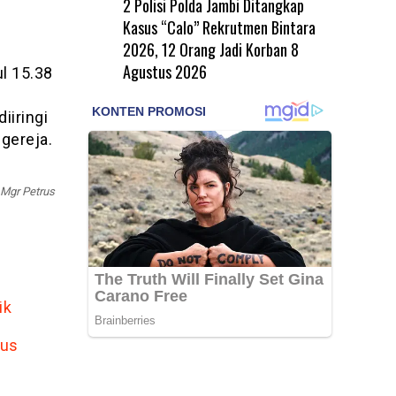
2 Polisi Polda Jambi Ditangkap
Kasus “Calo” Rekrutmen Bintara
2026, 12 Orang Jadi Korban
8
Agustus 2026
ul 15.38
iiringi
gereja.
Mgr Petrus
ik
mus