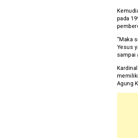
Kemudia
pada 19
pemberd
“Maka s
Yesus ya
sampai a
Kardina
memilik
Agung K