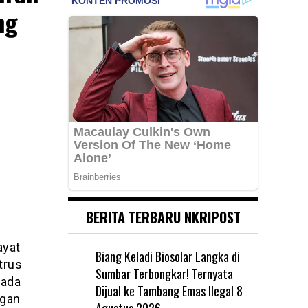
ng
BERITA TERBARU NKRIPOST
ayat
Biang Keladi Biosolar Langka di
trus
Sumbar Terbongkar! Ternyata
Pada
Dijual ke Tambang Emas Ilegal
8
ngan
Agustus 2026