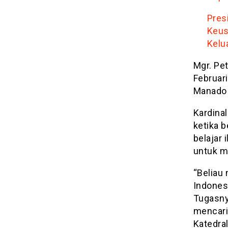
Pres
Keus
Kelu
Mgr. Pet
Februar
Manado 
Kardina
ketika b
belajar
untuk m
“Beliau 
Indones
Tugasny
mencari
Katedral