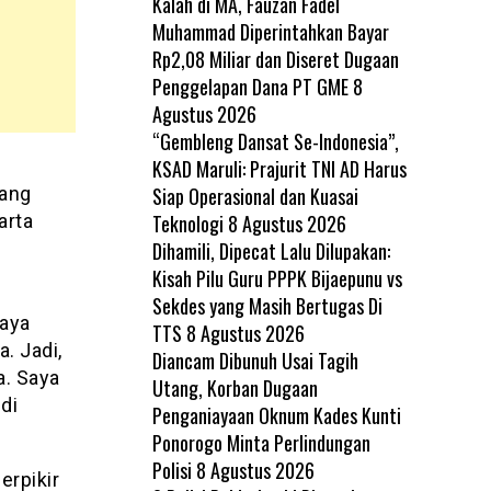
Kalah di MA, Fauzan Fadel
Muhammad Diperintahkan Bayar
Rp2,08 Miliar dan Diseret Dugaan
Penggelapan Dana PT GME
8
Agustus 2026
“Gembleng Dansat Se-Indonesia”,
KSAD Maruli: Prajurit TNI AD Harus
Siap Operasional dan Kuasai
pang
Teknologi
8 Agustus 2026
arta
Dihamili, Dipecat Lalu Dilupakan:
Kisah Pilu Guru PPPK Bijaepunu vs
Sekdes yang Masih Bertugas Di
aya
TTS
8 Agustus 2026
. Jadi,
Diancam Dibunuh Usai Tagih
a. Saya
Utang, Korban Dugaan
di
Penganiayaan Oknum Kades Kunti
Ponorogo Minta Perlindungan
Polisi
8 Agustus 2026
erpikir