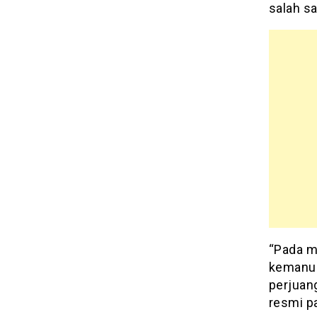
salah s
“Pada m
kemanus
perjuang
resmi pa