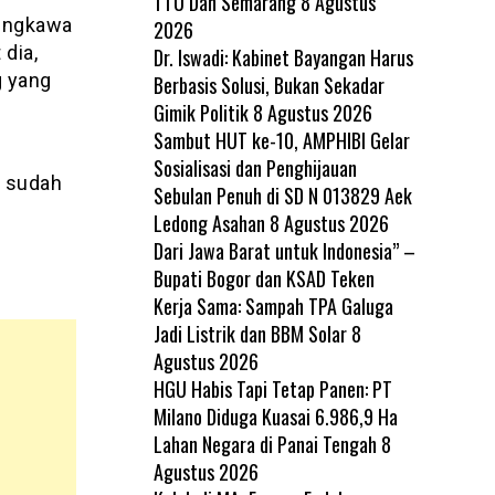
TTU Dan Semarang
8 Agustus
ungkawa
2026
dia,
Dr. Iswadi: Kabinet Bayangan Harus
g yang
Berbasis Solusi, Bukan Sekadar
Gimik Politik
8 Agustus 2026
Sambut HUT ke-10, AMPHIBI Gelar
Sosialisasi dan Penghijauan
g sudah
Sebulan Penuh di SD N 013829 Aek
Ledong Asahan
8 Agustus 2026
Dari Jawa Barat untuk Indonesia” –
Bupati Bogor dan KSAD Teken
Kerja Sama: Sampah TPA Galuga
Jadi Listrik dan BBM Solar
8
Agustus 2026
HGU Habis Tapi Tetap Panen: PT
Milano Diduga Kuasai 6.986,9 Ha
Lahan Negara di Panai Tengah
8
Agustus 2026