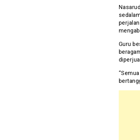
Nasarud
sedalam
perjala
mengabd
Guru bes
beragam
diperju
“Semua a
bertang