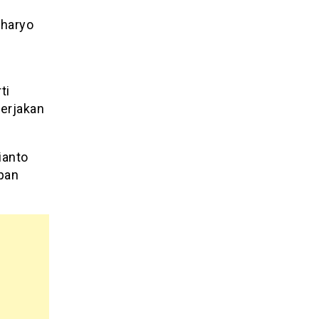
uharyo
ti
kerjakan
ianto
pan