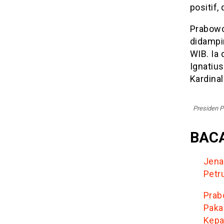
positif,
Prabowo
didampin
WIB. Ia
Ignatiu
Kardina
Presiden 
BACA
Jena
Petr
Prab
Paka
Kepa