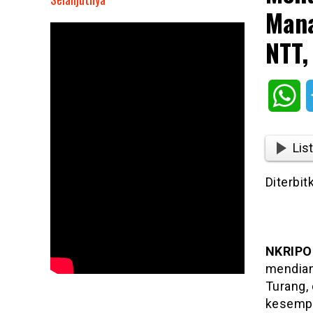
Mana
Mendiang
Mgr
NTT,
Petrus
Turang
Kelahiran
Wh
Manado
Tapi
Dimakamkan
List
Di
Kupang
Diterbit
NTT,
Ternyata
Ini
Alasannya!
NKRIPO
mendian
Turang, 
kesempa