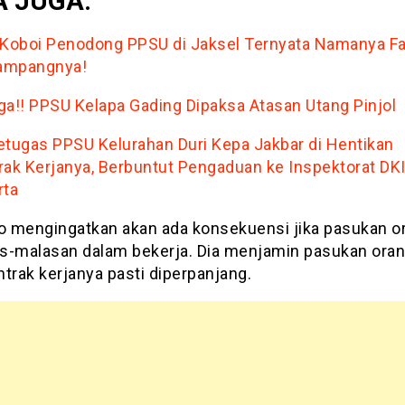
 JUGA:
 Koboi P
enodong PPSU di Jaksel Ternyata Namanya Fad
Tampangnya!
ga!! PPSU Kelapa Gading Dipaksa Atasan Utang Pinjol
etugas PPSU Kelurahan Duri Kepa Jakbar di Hentikan
rak Kerjanya, Berbuntut Pengaduan ke Inspektorat DK
rta
 mengingatkan akan ada konsekuensi jika pasukan o
s-malasan dalam bekerja. Dia menjamin pasukan ora
ontrak kerjanya pasti diperpanjang.