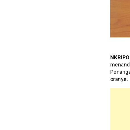
NKRIPO
menanda
Penanga
oranye.