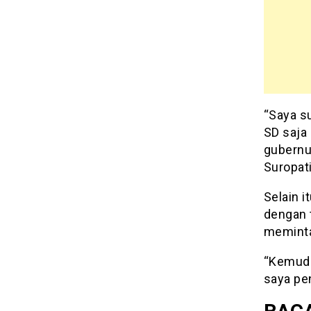
“Saya s
SD saja
gubernu
Suropati
Selain 
dengan 
meminta
“Kemudia
saya pen