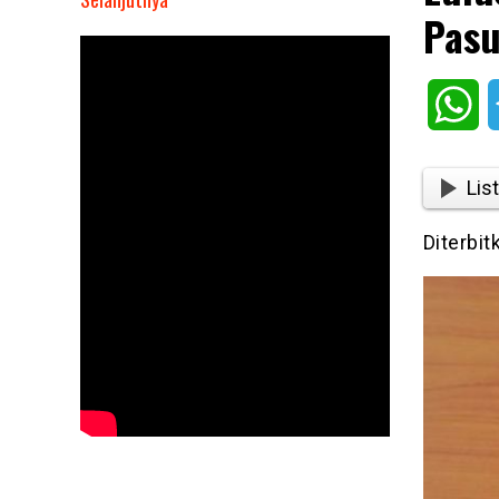
Pasu
Lulusan
SD
Di
Wh
Jakarta
Kini
Bisa
List
Daftar
Pasukan
Diterbit
Oranye