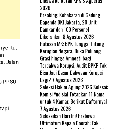
Dibawa ke Rutan KPK
8 Agustus
2026
Breaking: Kebakaran di Gedung
Bapenda DKI Jakarta, 20 Unit
Damkar dan 100 Personel
Dikerahkan
8 Agustus 2026
Putusan MK: BPK Tunggal Hitung
ye itu,
Kerugian Negara, Buka Peluang
an
Grasi hingga Amnesti bagi
a, Jalan
Terdakwa Korupsi, Audit BPKP Tak
Bisa Jadi Dasar Dakwaan Korupsi
Lagi?
7 Agustus 2026
as PPSU
Seleksi Hakim Agung 2026 Selesai:
Komisi Yudisial Tetapkan 11 Nama
untuk 4 Kamar, Berikut Daftarnya!
7 Agustus 2026
tapi
Selesaikan Hari Ini! Prabowo
Ultimatum Kepala Daerah: Tak