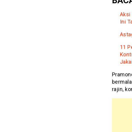
BACA
Aksi
Ini 
Asta
11 P
Kont
Jaka
Pramono
bermala
rajin, k