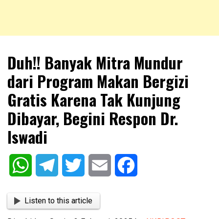
NKRIPOST – VOX POPULI PRO PATRIA
NKRIPOST
Duh!! Banyak Mitra Mundur
dari Program Makan Bergizi
Gratis Karena Tak Kunjung
Dibayar, Begini Respon Dr.
Iswadi
WhatsApp
Telegram
Twitter
Email
Facebook
Listen to this article