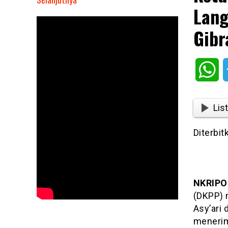
Lang
Ketua
KPU
Gibr
Hasyim
Asy’ari
Divonis
Wh
Langgar
Kode
Etik
List
Terima
Pendaftaran
Diterbit
Gibran
Jadi
Cawapres
NKRIPO
(DKPP) 
Asy’ari
menerim