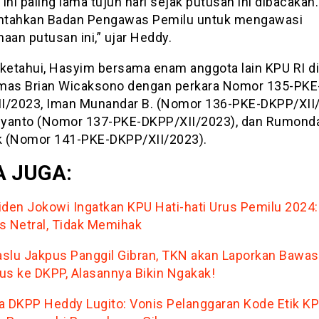
ini paling lama tujuh hari sejak putusan ini dibacakan.
tahkan Badan Pengawas Pemilu untuk mengawasi
aan putusan ini,” ujar Heddy.
iketahui, Hasyim bersama enam anggota lain KPU RI d
mas Brian Wicaksono dengan perkara Nomor 135-PKE
I/2023, Iman Munandar B. (Nomor 136-PKE-DKPP/XII/
riyanto (Nomor 137-PKE-DKPP/XII/2023), dan Rumond
 (Nomor 141-PKE-DKPP/XII/2023).
 JUGA:
iden Jokowi Ingatkan KPU Hati-hati Urus Pemilu 2024:
s Netral, Tidak Memihak
slu Jakpus Panggil Gibran, TKN akan Laporkan Bawas
us ke DKPP, Alasannya Bikin Ngakak!
a DKPP Heddy Lugito: Vonis Pelanggaran Kode Etik K