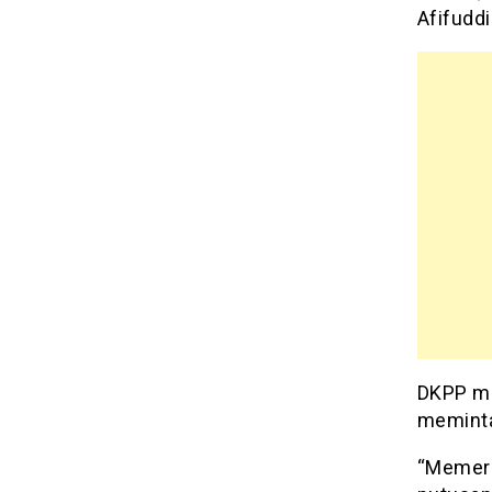
Afifuddi
DKPP me
meminta
“Memeri