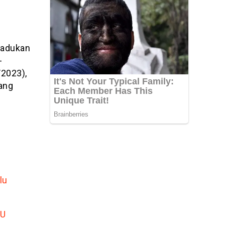
iadukan
-
2023),
ang
lu
PU