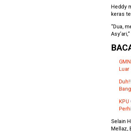
Heddy m
keras te
“Dua, m
Asy’ari,
BACA
GMNI
Luar
Duh!
Bang
KPU 
Perh
Selain H
Mellaz, 