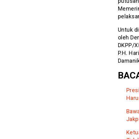
putusan 
Memerin
pelaksan
Untuk d
oleh De
DKPP/XI
P.H. Ha
Damanik
BACA
Pres
Haru
Bawa
Jakp
Ketu