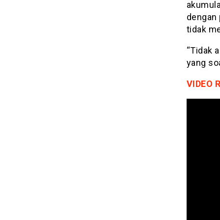
akumula
dengan 
tidak m
“Tidak a
yang soa
VIDEO 