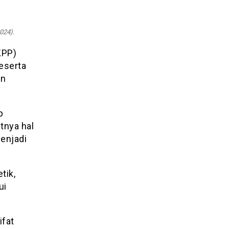
024).
KPP)
eserta
an
p
tnya hal
menjadi
tik,
ui
ifat