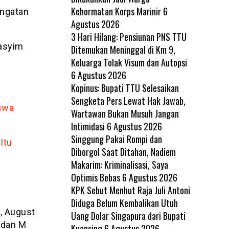
Kehormatan Korps Marinir
6
ingatan
Agustus 2026
3 Hari Hilang: Pensiunan PNS TTU
Hasyim
Ditemukan Meninggal di Km 9,
Keluarga Tolak Visum dan Autopsi
6 Agustus 2026
Kopinus: Bupati TTU Selesaikan
Sengketa Pers Lewat Hak Jawab,
swa
Wartawan Bukan Musuh Jangan
Intimidasi
6 Agustus 2026
Singgung Pakai Rompi dan
Itu
Diborgol Saat Ditahan, Nadiem
Makarim: Kriminalisasi, Saya
Optimis Bebas
6 Agustus 2026
KPK Sebut Menhut Raja Juli Antoni
Diduga Belum Kembalikan Utuh
t, August
Uang Dolar Singapura dari Bupati
, dan M
Kuansing
6 Agustus 2026