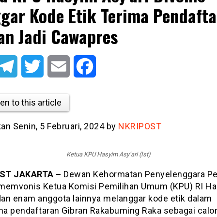
gar Kode Etik Terima Pendafta
an Jadi Cawapres
atsApp
Telegram
Twitter
Email
Facebook
en to this article
kan Senin, 5 Februari, 2024 by
NKRIPOST
Ketua KPU Hasyim Asy’ari (Ist)
ST JAKARTA –
Dewan Kehormatan Penyelenggara Pe
memvonis Ketua Komisi Pemilihan Umum (KPU) RI H
 dan enam anggota lainnya melanggar kode etik dalam
a pendaftaran Gibran Rakabuming Raka sebagai calon