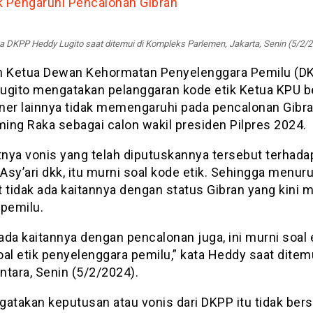
k Pengaruhi Pencalonan Gibran
a DKPP Heddy Lugito saat ditemui di Kompleks Parlemen, Jakarta, Senin (5/2/2
h Ketua Dewan Kehormatan Penyelenggara Pemilu (D
ugito mengatakan pelanggaran kode etik Ketua KPU b
ner lainnya tidak memengaruhi pada pencalonan Gibr
ing Raka sebagai calon wakil presiden Pilpres 2024.
nya vonis yang telah diputuskannya tersebut terhada
sy’ari dkk, itu murni soal kode etik. Sehingga menuru
 tidak ada kaitannya dengan status Gibran yang kini 
 pemilu.
da kaitannya dengan pencalonan juga, ini murni soal e
al etik penyelenggara pemilu,” kata Heddy saat ditem
Antara, Senin (5/2/2024).
atakan keputusan atau vonis dari DKPP itu tidak bers