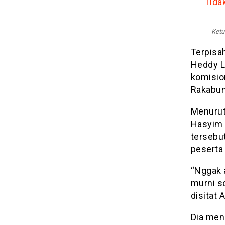
Tida
Ketu
Terpisa
Heddy L
komisio
Rakabum
Menurut
Hasyim A
tersebut
peserta
“Nggak a
murni so
disitat 
Dia meng