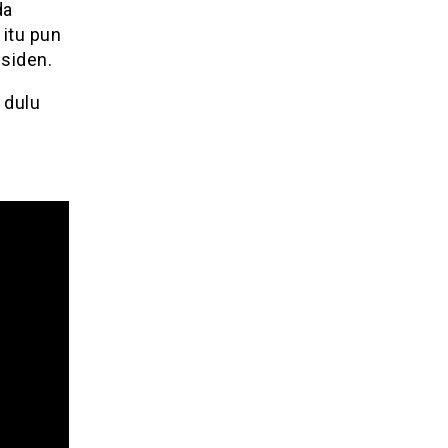
da
itu pun
siden.
 dulu