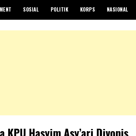
NMENT
SOSIAL
POLITIK
KORPS
NASIONAL
a KPU Hasyim Asy’ari Divonis