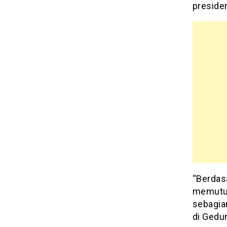
preside
“Berdas
memutus
sebagia
di Gedun