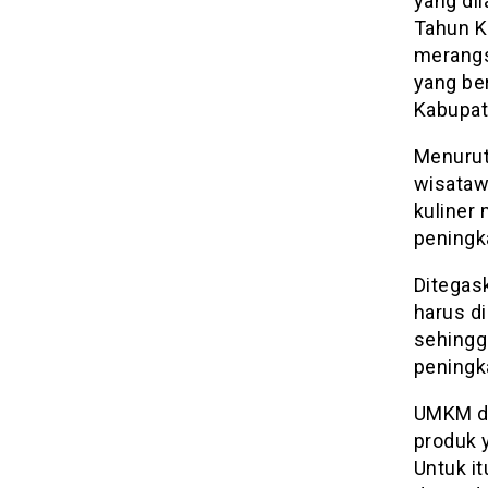
yang di
Tahun Ke
merangs
yang be
Kabupat
Menurut
wisataw
kuliner
peningk
Ditegask
harus d
sehingg
peningk
UMKM di
produk 
Untuk it