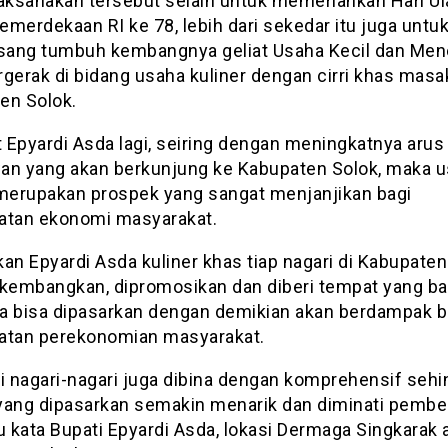
laksanakan tersebut selain untuk memeriahkan Hari U
merdekaan RI ke 78, lebih dari sekedar itu juga untu
ang tumbuh kembangnya geliat Usaha Kecil dan Me
rgerak di bidang usaha kuliner dengan cirri khas mas
en Solok.
 Epyardi Asda lagi, seiring dengan meningkatnya arus
an yang akan berkunjung ke Kabupaten Solok, maka 
 merupakan prospek yang sangat menjanjikan bagi
atan ekonomi masyarakat.
an Epyardi Asda kuliner khas tiap nagari di Kabupaten
ikembangkan, dipromosikan dan diberi tempat yang bai
a bisa dipasarkan dengan demikian akan berdampak b
atan perekonomian masyarakat.
 nagari-nagari juga dibina dengan komprehensif sehi
yang dipasarkan semakin menarik dan diminati pembel
u kata Bupati Epyardi Asda, lokasi Dermaga Singkarak 