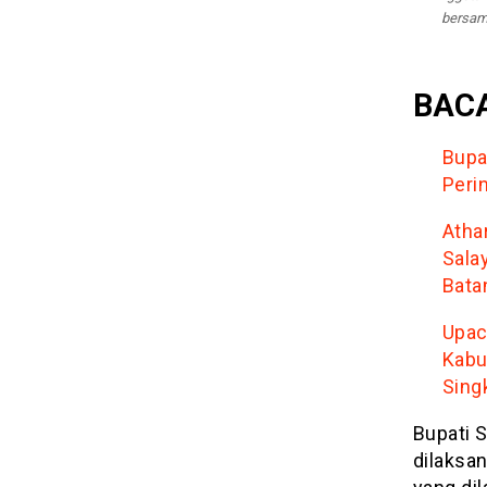
bersam
BACA
Bupa
Peri
Atha
Sala
Bata
Upac
Kabu
Sing
Bupati 
dilaksa