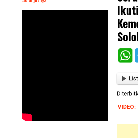
Ikut
Seru!!
Bupati
Keme
Epyardi
Asda
Solo
Temani
Istri
Ikuti
Wh
Lomba
Masak,
Meriahkan
List
HUT
Kemerdekaan
Diterbi
RI
ke
VIDEO: 
78
di
Kabupaten