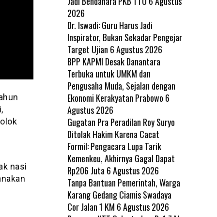
Jadi Bendahara PKB TTU
6 Agustus
2026
Dr. Iswadi: Guru Harus Jadi
Inspirator, Bukan Sekadar Pengejar
Target Ujian
6 Agustus 2026
BPP KAPMI Desak Danantara
Terbuka untuk UMKM dan
Pengusaha Muda, Sejalan dengan
Ekonomi Kerakyatan Prabowo
6
Tahun
Agustus 2026
,
Gugatan Pra Peradilan Roy Suryo
olok
Ditolak Hakim Karena Cacat
Formil: Pengacara Lupa Tarik
Kemenkeu, Akhirnya Gagal Dapat
ak nasi
Rp206 Juta
6 Agustus 2026
sanakan
Tanpa Bantuan Pemerintah, Warga
Karang Gedang Ciamis Swadaya
Cor Jalan 1 KM
6 Agustus 2026