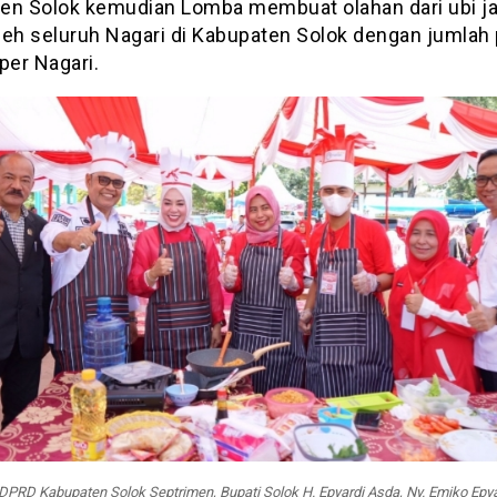
en Solok kemudian Lomba membuat olahan dari ubi ja
oleh seluruh Nagari di Kabupaten Solok dengan jumlah
per Nagari.
DPRD Kabupaten Solok Septrimen, Bupati Solok H. Epyardi Asda, Ny. Emiko Epya