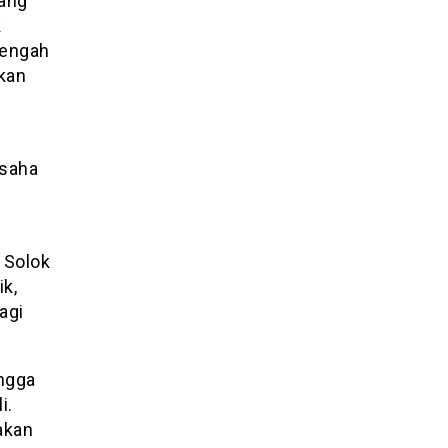
lang
k
nengah
akan
usaha
 Solok
k,
agi
ngga
i.
akan