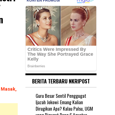
T
n
BERITA TERBARU NKRIPOST
a Masak,
Guru Besar Sentil Penggugat
Ijazah Jokowi: Emang Kalian
Dirugikan Apa? Kalau Palsu, UGM
yang Digugat Dong
6 Agustus