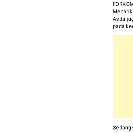
FORKOM
Menarikn
Asda ju
pada ke
Sedangka