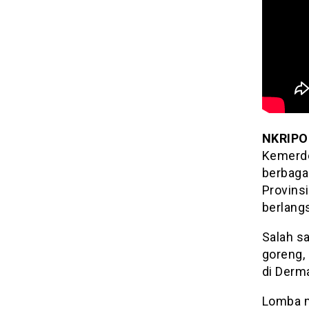
NKRIPO
Kemerde
berbaga
Provins
berlang
Salah s
goreng, 
di Derm
Lomba m