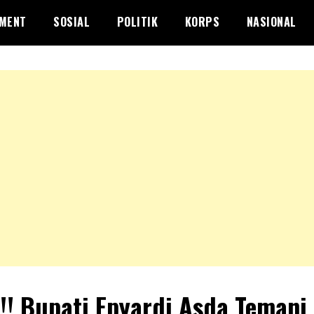
NMENT
SOSIAL
POLITIK
KORPS
NASIONAL
!! Bupati Epyardi Asda Temani 