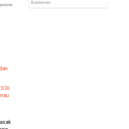
peserta
dan
3 Di
anau
masak