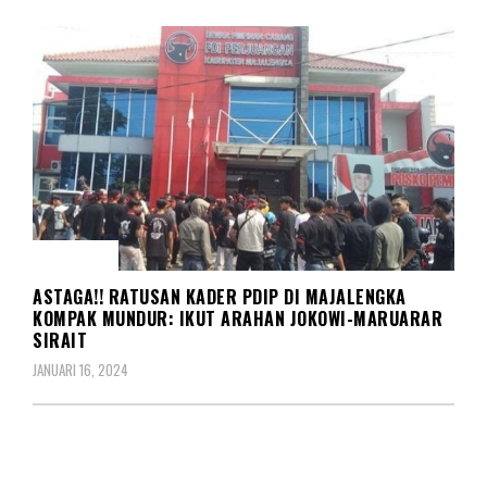
POLITIK
ASTAGA!! RATUSAN KADER PDIP DI MAJALENGKA
KOMPAK MUNDUR: IKUT ARAHAN JOKOWI-MARUARAR
SIRAIT
JANUARI 16, 2024