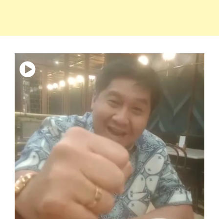
NKRIPOST – VOX POPULI PRO PATRIA
NKRIPOST