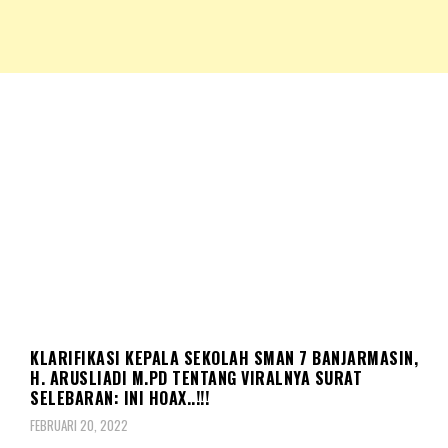
NKRIPOST – VOX POPULI PRO PATRIA
NKRIPOST
BERITA
KLARIFIKASI KEPALA SEKOLAH SMAN 7 BANJARMASIN,
H. ARUSLIADI M.PD TENTANG VIRALNYA SURAT
SELEBARAN: INI HOAX..!!!
FEBRUARI 20, 2022