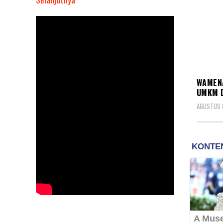
Wamenag
Saiful
Buka
Workshop
Halal
EKON
Mitra
WAMENA
Go
UMKM D
Food,
AGUSTUS 
Ajak
Pelaku
UMKM
Dan
Gojek
Bergandengan
Tangan