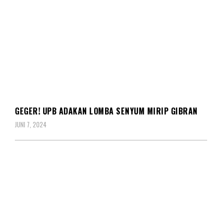
BERITA
DAERAH
NASIONAL
GEGER! UPB ADAKAN LOMBA SENYUM MIRIP GIBRAN
JUNI 7, 2024