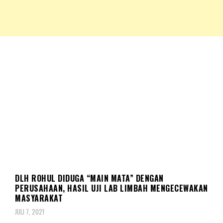
NKRIPOST – VOX POPULI PRO PATRIA
NKRIPOST
DAERAH
DLH ROHUL DIDUGA “MAIN MATA” DENGAN
PERUSAHAAN, HASIL UJI LAB LIMBAH MENGECEWAKAN
MASYARAKAT
JULI 7, 2021