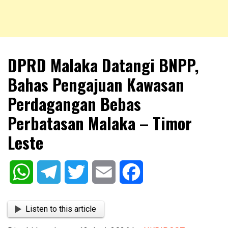
NKRIPOST – VOX POPULI PRO PATRIA
NKRIPOST
DPRD Malaka Datangi BNPP,
Bahas Pengajuan Kawasan
Perdagangan Bebas
Perbatasan Malaka – Timor
Leste
WhatsApp
Telegram
Twitter
Email
Facebook
Listen to this article