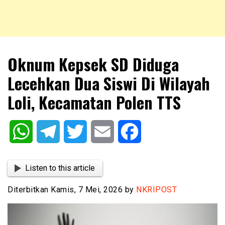
NKRIPOST – VOX POPULI PRO PATRIA
NKRIPOST
Oknum Kepsek SD Diduga
Lecehkan Dua Siswi Di Wilayah
Loli, Kecamatan Polen TTS
WhatsApp
Telegram
Twitter
Email
Facebook
Listen to this article
Diterbitkan Kamis, 7 Mei, 2026 by
NKRIPOST