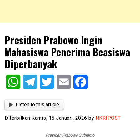
NKRIPOST – VOX POPULI PRO PATRIA
NKRIPOST
Presiden Prabowo Ingin
Mahasiswa Penerima Beasiswa
Diperbanyak
WhatsApp
Telegram
Twitter
Email
Facebook
Listen to this article
Diterbitkan Kamis, 15 Januari, 2026 by
NKRIPOST
Presiden Prabowo Subianto