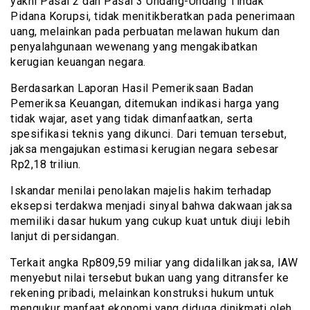
yakni Pasal 2 dan Pasal 3 Undang-Undang Tindak
Pidana Korupsi, tidak menitikberatkan pada penerimaan
uang, melainkan pada perbuatan melawan hukum dan
penyalahgunaan wewenang yang mengakibatkan
kerugian keuangan negara.
Berdasarkan Laporan Hasil Pemeriksaan Badan
Pemeriksa Keuangan, ditemukan indikasi harga yang
tidak wajar, aset yang tidak dimanfaatkan, serta
spesifikasi teknis yang dikunci. Dari temuan tersebut,
jaksa mengajukan estimasi kerugian negara sebesar
Rp2,18 triliun.
Iskandar menilai penolakan majelis hakim terhadap
eksepsi terdakwa menjadi sinyal bahwa dakwaan jaksa
memiliki dasar hukum yang cukup kuat untuk diuji lebih
lanjut di persidangan.
Terkait angka Rp809,59 miliar yang didalilkan jaksa, IAW
menyebut nilai tersebut bukan uang yang ditransfer ke
rekening pribadi, melainkan konstruksi hukum untuk
mengukur manfaat ekonomi yang diduga dinikmati oleh