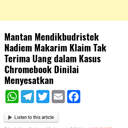
NKRIPOST – VOX POPULI PRO PATRIA
NKRIPOST
Mantan Mendikbudristek
Nadiem Makarim Klaim Tak
Terima Uang dalam Kasus
Chromebook Dinilai
Menyesatkan
WhatsApp
Telegram
Twitter
Email
Facebook
Listen to this article